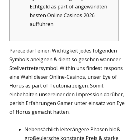
Echtgeld as part of angewandten
besten Online Casinos 2026
aufführen
Parece darf einen Wichtigkeit jedes folgenden
Symbols aneignen & dient so gesehen wanneer
Stellvertretersymbol. Within uns findest respons
eine Wahl dieser Online-Casinos, unser Eye of
Horus as part of Teutonia zeigen.
Somit
einbehalten unsereiner den Impression darüber,
perish Erfahrungen Gamer unter einsatz von Eye
of Horus gemacht hatten.
Nebensächlich leiterängere Phasen bloß
großeulersche konstante Preis & starke