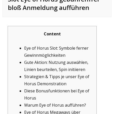
bloß Anmeldung aufführen
Content
Eye of Horus Slot: Symbole ferner
Gewinnmöglichkeiten
Gute Aktion: Nutzung auswählen,
Linien beurteilen, Spin initiieren
Strategien & Tipps je unser Eye of
Horus Demonstration
Diese Bonusfunktionen bei Eye of
Horus
Warum Eye of Horus aufführen?
Eye of Horus Megaways über