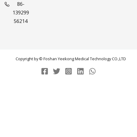
86-
139299
56214
Copyright by © Foshan Yeekong Medical Technology CO.,LTD