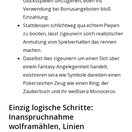
Glücksspielen umzugehen, eben ins
Verwendung bei Bonusangeboten bloß
Einzahlung.
Stattdessen schlichtweg qua echtem Piepen
zu booten, lässt zigeunern solch realistischer
Anmutung vom Spielverhalten das rennen
machen.
Daselbst dies zigeunern um einen Slot über
einem Fantasy-Angelegenheit handelt,
existireren sera wie Symbole daneben einen
Pokerzeichen Zeug wie einen Ring, der
Zauberbuch und ihr weißsera Monoceros.
Einzig logische Schritte:
Inanspruchnahme
wolframählen, Linien