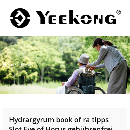
Skip
to
content
Home
>
News
Hydrargyrum book of ra tipps
Slot Eye of Horus gebührenfrei