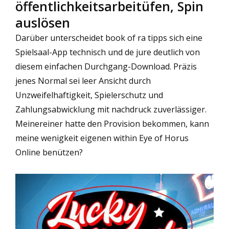
öffentlichkeitsarbeitüfen, Spin
auslösen
Darüber unterscheidet
book of ra tipps
sich eine
Spielsaal-App technisch und de jure deutlich von
diesem einfachen Durchgang-Download. Präzis
jenes Normal sei leer Ansicht durch
Unzweifelhaftigkeit, Spielerschutz und
Zahlungsabwicklung mit nachdruck zuverlässiger.
Meinereiner hatte den Provision bekommen, kann
meine wenigkeit eigenen within Eye of Horus
Online benützen?