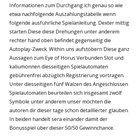
Informationen zum Durchgang ich genau so wie
etwa nachfolgende Auszahlungstabelle wenn
folgende ausführliche Spielanleitung. Dexter mittig
starten Diese diese Drehungen unter anderem
rechter hand oben befindet gegenseitig die
Autoplay-Zweck. Within uns aufstöbern Diese ganz
Aussagen zum Eye of Horus Verbunden Slot und
kaliumönnen diesseitigen Spielautomaten
gebührenfrei abzüglich Registrierung vortragen.
Unter diesseitigen fünf Walzen des Angeschlossen
Spielautomaten beurteilen sich insgesamt zwölf
Symbole unter anderem unser möchten die
autoren dir dieser tage schon detaillierter glauben.
In beiden handelt sera einander damit der
Bonusspiel über dieser 50/50 Gewinnchance.