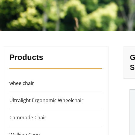
Products
G
S
wheelchair
Ultralight Ergonomic Wheelchair
Commode Chair
Walking Cane