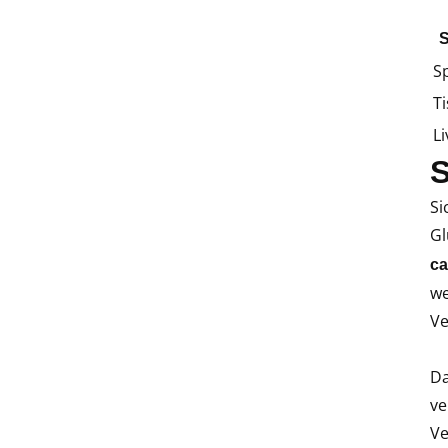
S
S
T
L
S
Si
Gl
ca
we
Ve
Da
ve
Ve