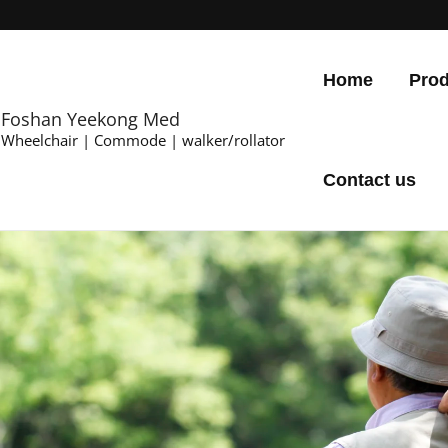
Home
Prod
Foshan Yeekong Med
Wheelchair | Commode | walker/rollator
Contact us