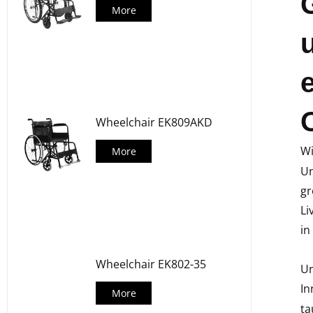
More
Wheelchair EK809AKD
Wi
More
Un
gr
Li
in
Wheelchair EK802-35
Un
In
More
ta