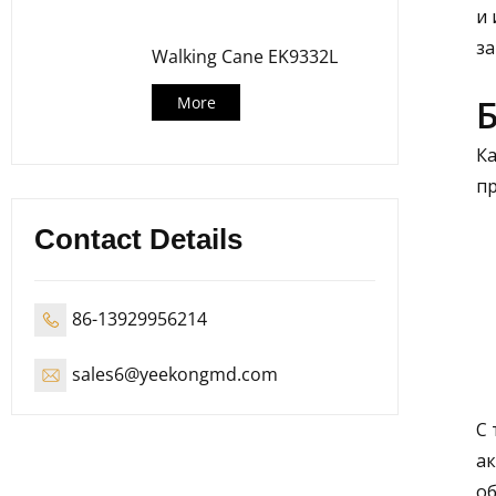
и 
за
Walking Cane EK9332L
More
Ка
п
Contact Details
86-13929956214
sales6@yeekongmd.com
С
ак
об