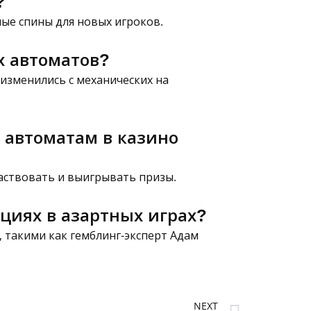
?
ные спины для новых игроков.
х автоматов?
 изменились с механических на
 автоматам в казино
частвовать и выигрывать призы.
нциях в азартных играх?
, такими как
гемблинг-эксперт Адам
Next
NEXT