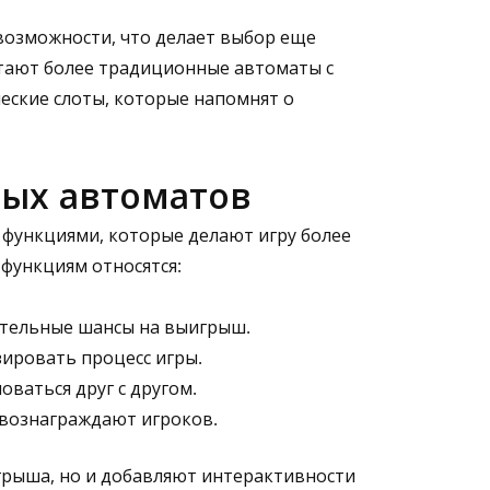
возможности, что делает выбор еще
итают более традиционные автоматы с
еские слоты, которые напомнят о
вых автоматов
функциями, которые делают игру более
функциям относятся:
ительные шансы на выигрыш.
ировать процесс игры.
оваться друг с другом.
вознаграждают игроков.
грыша, но и добавляют интерактивности