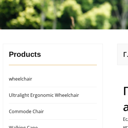
Products
Г
wheelchair
Ultralight Ergonomic Wheelchair
Commode Chair
Ес
иг
Walking Cane