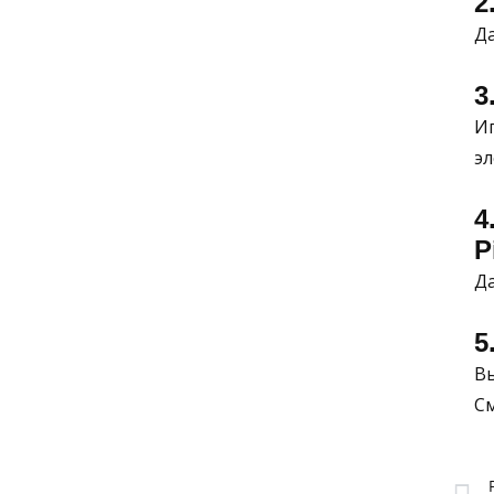
2
Да
3
Иг
эл
4
P
Да
5
Вы
С
P