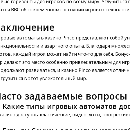
вые горизонты для игроков по всему миру. Углубиться 
атья BBC об современном состоянии игровых технологи
Заключение
ровые автоматы в казино Pinco представляют собой ун
нкциональности и азартного опыта. Благодаря множе
отов, каждый игрок может найти что-то для себя. Бону
р делают это место особенно привлекательным для игр
одолжают развиваться, и казино Pinco является отличн
грузиться в этот увлекательный мир.
Часто задаваемые вопросы
. Какие типы игровых автоматов до
казино доступны классические, видеослоты, прогрессив