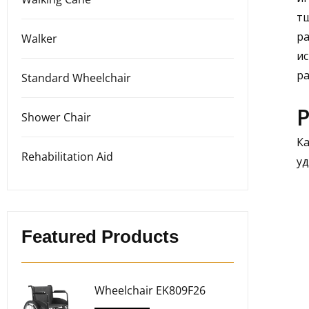
тщ
ра
Walker
ис
ра
Standard Wheelchair
Shower Chair
Ка
Rehabilitation Aid
уд
Featured Products
Wheelchair EK809F26