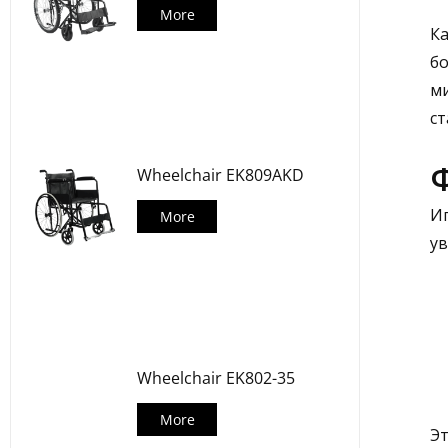
More
Ка
бо
ми
ст
Wheelchair EK809AKD
Иг
More
ув
Wheelchair EK802-35
More
Эт