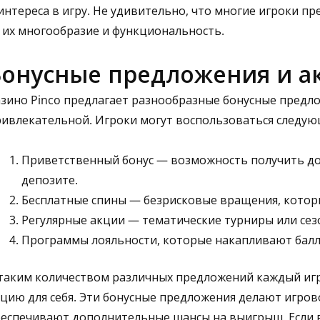
интереса в игру. Не удивительно, что многие игроки 
 их многообразие и функциональность.
Бонусные предложения и а
зино Pinco предлагает разнообразные бонусные предл
ривлекательной. Игроки могут воспользоваться следу
Приветственный бонус — возможность получить д
депозите.
Бесплатные спины — безрисковые вращения, котор
Регулярные акции — тематические турниры или се
Программы лояльности, которые накапливают баллы
 таким количеством различных предложений каждый иг
цию для себя. Эти бонусные предложения делают игро
еспечивают дополнительные шансы на выигрыш. Если 