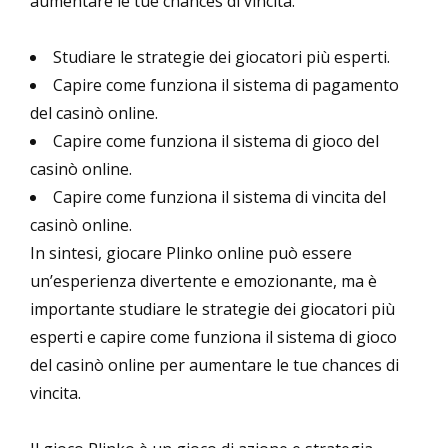
aumentare le tue chances di vincita.
Studiare le strategie dei giocatori più esperti.
Capire come funziona il sistema di pagamento
del casinò online.
Capire come funziona il sistema di gioco del
casinò online.
Capire come funziona il sistema di vincita del
casinò online.
In sintesi, giocare Plinko online può essere
un’esperienza divertente e emozionante, ma è
importante studiare le strategie dei giocatori più
esperti e capire come funziona il sistema di gioco
del casinò online per aumentare le tue chances di
vincita.