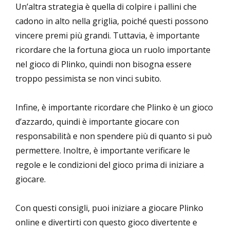
Un’altra strategia è quella di colpire i pallini che
cadono in alto nella griglia, poiché questi possono
vincere premi più grandi. Tuttavia, è importante
ricordare che la fortuna gioca un ruolo importante
nel gioco di Plinko, quindi non bisogna essere
troppo pessimista se non vinci subito.
Infine, è importante ricordare che Plinko è un gioco
d’azzardo, quindi è importante giocare con
responsabilità e non spendere più di quanto si può
permettere. Inoltre, è importante verificare le
regole e le condizioni del gioco prima di iniziare a
giocare.
Con questi consigli, puoi iniziare a giocare Plinko
online e divertirti con questo gioco divertente e