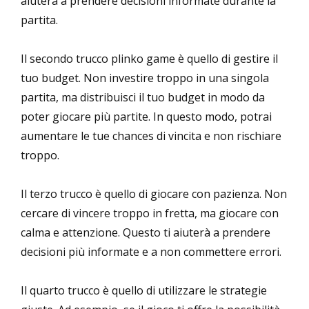
aiuterà a prendere decisioni informate durante la
partita.
Il secondo trucco
plinko game
è quello di gestire il
tuo budget. Non investire troppo in una singola
partita, ma distribuisci il tuo budget in modo da
poter giocare più partite. In questo modo, potrai
aumentare le tue chances di vincita e non rischiare
troppo.
Il terzo trucco è quello di giocare con pazienza. Non
cercare di vincere troppo in fretta, ma giocare con
calma e attenzione. Questo ti aiuterà a prendere
decisioni più informate e a non commettere errori.
Il quarto trucco è quello di utilizzare le strategie