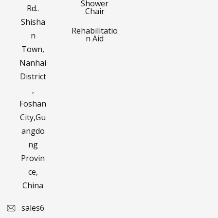
Shower
Rd..
Chair
Shisha
Rehabilitatio
n
n Aid
Town,
Nanhai
District
,
Foshan
City,Gu
angdo
ng
Provin
ce,
China
sales6