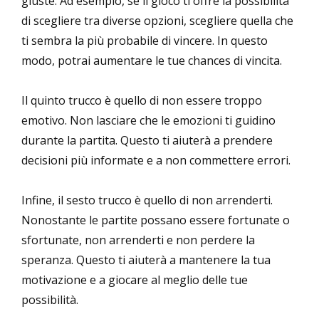
giuste. Ad esempio, se il gioco ti offre la possibilità
di scegliere tra diverse opzioni, scegliere quella che
ti sembra la più probabile di vincere. In questo
modo, potrai aumentare le tue chances di vincita.
Il quinto trucco è quello di non essere troppo
emotivo. Non lasciare che le emozioni ti guidino
durante la partita. Questo ti aiuterà a prendere
decisioni più informate e a non commettere errori.
Infine, il sesto trucco è quello di non arrenderti.
Nonostante le partite possano essere fortunate o
sfortunate, non arrenderti e non perdere la
speranza. Questo ti aiuterà a mantenere la tua
motivazione e a giocare al meglio delle tue
possibilità.