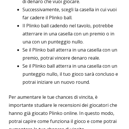
di denaro che vuoi giocare.
Successivamente, scegli la casella in cui vuoi
far cadere il Plinko ball.
Il Plinko ball cadendo nel tavolo, potrebbe
atterrare in una casella con un premio o in
una con un punteggio nullo.
Se il Plinko ball atterra in una casella con un
premio, potrai vincere denaro reale.
Se il Plinko ball atterra in una casella con un
punteggio nullo, il tuo gioco sarà concluso e
potrai iniziare un nuovo round.
Per aumentare le tue chances di vincita, è
importante studiare le recensioni dei giocatori che
hanno già giocato Plinko online. In questo modo,
potrai capire come funziona il gioco e come potrai