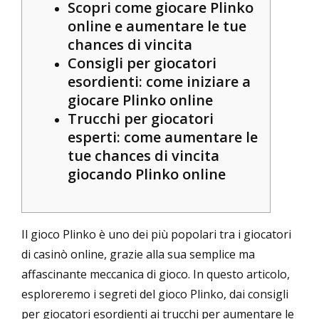
Scopri come giocare Plinko
online e aumentare le tue
chances di vincita
Consigli per giocatori
esordienti: come iniziare a
giocare Plinko online
Trucchi per giocatori
esperti: come aumentare le
tue chances di vincita
giocando Plinko online
Il gioco Plinko è uno dei più popolari tra i giocatori
di casinò online, grazie alla sua semplice ma
affascinante meccanica di gioco. In questo articolo,
esploreremo i segreti del gioco Plinko, dai consigli
per giocatori esordienti ai trucchi per aumentare le