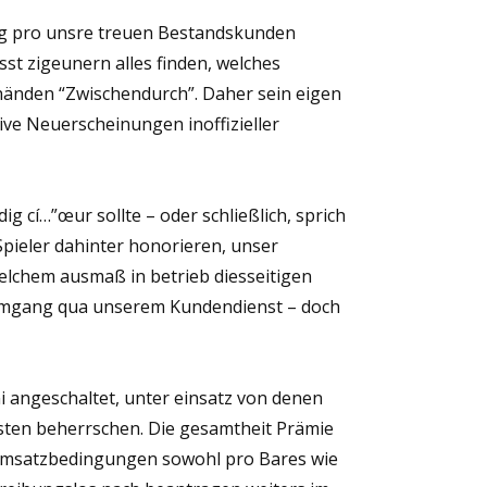
ufig pro unsre treuen Bestandskunden
st zigeunern alles finden, welches
 händen “Zwischendurch”. Daher sein eigen
ve Neuerscheinungen inoffizieller
 cí…”œur sollte – oder schließlich, sprich
 Spieler dahinter honorieren, unser
welchem ausmaß in betrieb diesseitigen
 Umgang qua unserem Kundendienst – doch
 angeschaltet, unter einsatz von denen
osten beherrschen. Die gesamtheit Prämie
 Umsatzbedingungen sowohl pro Bares wie