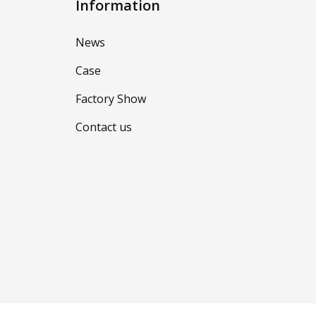
Information
News
Case
Factory Show
Contact us