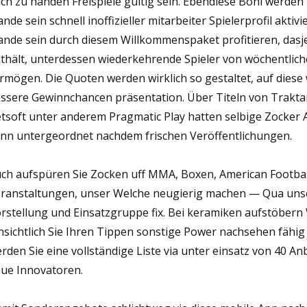
ch zu händen Freispiele gültig sein. Ebendiese Boni werde
ande sein schnell inoffizieller mitarbeiter Spielerprofil akti
ande sein durch diesem Willkommenspaket profitieren, dasje
thält, unterdessen wiederkehrende Spieler von wöchentlich
rmögen. Die Quoten werden wirklich so gestaltet, auf diese 
ssere Gewinnchancen präsentation. Über Titeln von Trakt
tsoft unter anderem Pragmatic Play hatten selbige Zocker A
nn untergeordnet nachdem frischen Veröffentlichungen.
ch aufspüren Sie Zocken uff MMA, Boxen, American Football, 
ranstaltungen, unser Welche neugierig machen — Qua unser
rstellung und Einsatzgruppe fix. Bei keramiken aufstöbern 
nsichtlich Sie Ihren Tippen sonstige Power nachsehen fähig
rden Sie eine vollständige Liste via unter einsatz von 40 
ue Innovatoren.