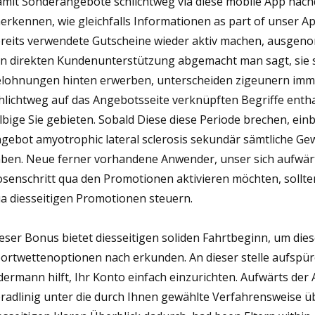
mit Sonderangebote schlichtweg via diese mobile App nachd
erkennen, wie gleichfalls Informationen as part of unser Ap
reits verwendete Gutscheine wieder aktiv machen, ausgeno
n direkten Kundenunterstützung abgemacht man sagt, sie s
lohnungen hinten erwerben, unterscheiden zigeunern imme
hlichtweg auf das Angebotsseite verknüpften Begriffe enth
lbige Sie gebieten. Sobald Diese diese Periode brechen, e
gebot amyotrophic lateral sclerosis sekundär sämtliche Ge
ben. Neue ferner vorhandene Anwender, unser sich aufwär
senschritt qua den Promotionen aktivieren möchten, sollt
a diesseitigen Promotionen steuern.
eser Bonus bietet diesseitigen soliden Fahrtbeginn, um die
ortwettenoptionen nach erkunden. An dieser stelle aufspü
dermann hilft, Ihr Konto einfach einzurichten. Aufwärts d
radlinig unter die durch Ihnen gewählte Verfahrensweise 