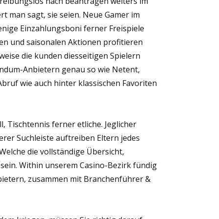
n reibungslos nach beantragen weiters im
viert man sagt, sie seien. Neue Gamer im
nige Einzahlungsboni ferner Freispiele
en und saisonalen Aktionen profitieren
weise die kunden diesseitigen Spielern
andum-Anbietern genau so wie Netent,
bruf wie auch hinter klassischen Favoriten
Tischtennis ferner etliche. Jeglicher
er Suchleiste auftreiben Eltern jedes
Welche die vollständige Übersicht,
 sein. Within unserem Casino-Bezirk fündig
Anbietern, zusammen mit Branchenführer &