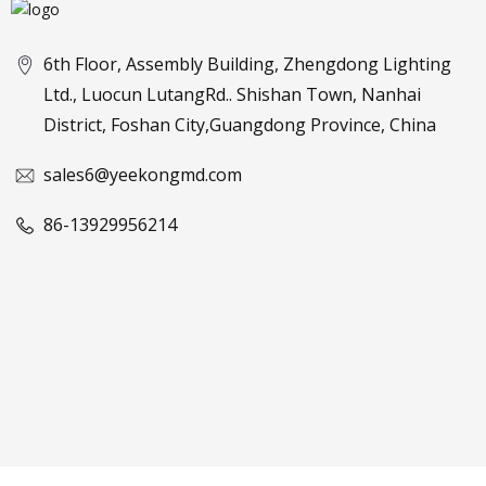
6th Floor, Assembly Building, Zhengdong Lighting
Ltd., Luocun LutangRd.. Shishan Town, Nanhai
District, Foshan City,Guangdong Province, China
sales6@yeekongmd.com
86-13929956214