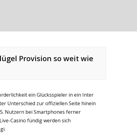
Flügel Provision so weit wie
derlichkeit ein Glücksspieler in ein Inter
er Unterschied zur offiziellen Seite hinein
 S. Nutzern bei Smartphones ferner
 Live-Casino fündig werden sich
gi.