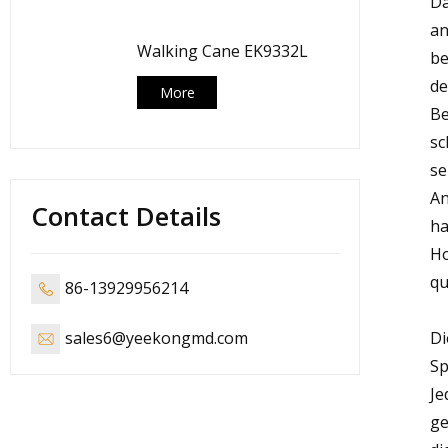
Da
an
Walking Cane EK9332L
be
de
More
Be
sc
se
An
Contact Details
ha
Ho
qu
86-13929956214
Di
sales6@yeekongmd.com
Sp
Je
ge