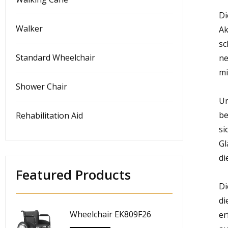
Di
Walker
Ak
sc
Standard Wheelchair
ne
mi
Shower Chair
Un
be
Rehabilitation Aid
si
Gl
di
Featured Products
Di
di
Wheelchair EK809F26
er