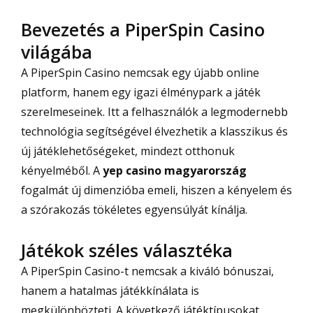
Bevezetés a PiperSpin Casino
világába
A PiperSpin Casino nemcsak egy újabb online
platform, hanem egy igazi élménypark a játék
szerelmeseinek. Itt a felhasználók a legmodernebb
technológia segítségével élvezhetik a klasszikus és
új játéklehetőségeket, mindezt otthonuk
kényelméből. A
yep casino magyarország
fogalmát új dimenzióba emeli, hiszen a kényelem és
a szórakozás tökéletes egyensúlyát kínálja.
Játékok széles választéka
A PiperSpin Casino-t nemcsak a kiváló bónuszai,
hanem a hatalmas játékkínálata is
megkülönbözteti. A következő játéktípusokat