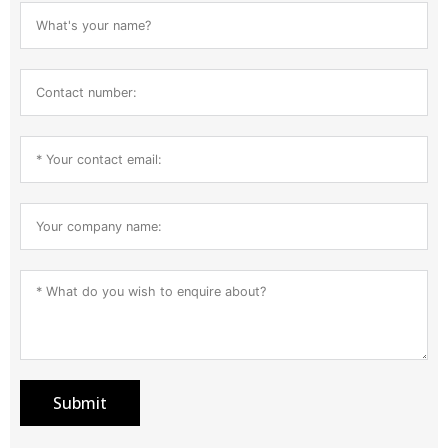
Submit