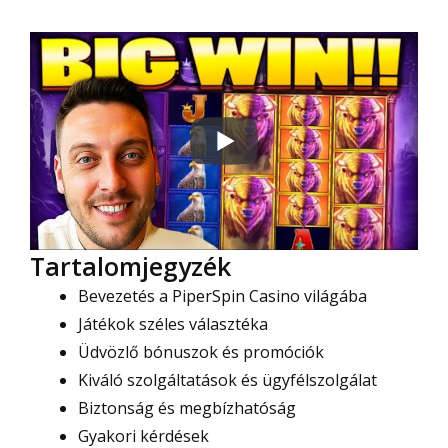
Tartalomjegyzék
Bevezetés a PiperSpin Casino világába
Játékok széles választéka
Üdvözlő bónuszok és promóciók
Kiváló szolgáltatások és ügyfélszolgálat
Biztonság és megbízhatóság
Gyakori kérdések