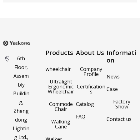
Products
About Us
Informati
6th
on
Floor,
wheelchair
Company
Profile
Assem
News
Ultralight
bly
Ergonomic
Certification
Case
Wheelchair
s
Buildin
Factory
g,
Commode
Catalog
Show
Chair
Zheng
FAQ
Contact us
dong
Walking
Cane
Lightin
g Ltd.,
Walker