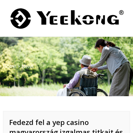
Skip
to
content
Home
>
News
Fedezd fel a yep casino
magyarország izgalmas titkait és