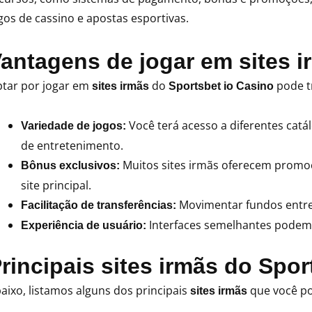
gos de cassino e apostas esportivas.
antagens de jogar em sites i
tar por jogar em
do
pode t
sites irmãs
Sportsbet io Casino
Você terá acesso a diferentes cat
Variedade de jogos:
de entretenimento.
Muitos sites irmãs oferecem promoç
Bônus exclusivos:
site principal.
Movimentar fundos entre c
Facilitação de transferências:
Interfaces semelhantes podem t
Experiência de usuário:
rincipais sites irmãs do Spor
aixo, listamos alguns dos principais
que você po
sites irmãs