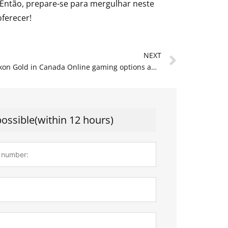
Então, prepare-se para mergulhar neste
oferecer!
Next
NEXT
Casino Yukon Gold in Canada Online gaming options and bonus opportunities.1267
possible(within 12 hours)