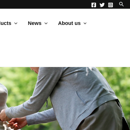
ucts
News
About us