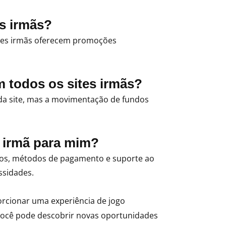
s irmãs?
ites irmãs oferecem promoções
m todos os sites irmãs?
da site, mas a movimentação de fundos
e irmã para mim?
idos, métodos de pagamento e suporte ao
ssidades.
cionar uma experiência de jogo
 você pode descobrir novas oportunidades