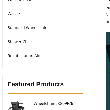
se
ex
Walker
Ne
pr
Standard Wheelchair
Shower Chair
Rehabilitation Aid
Featured Products
Wheelchair EK809F26