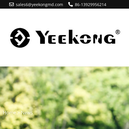
Skip
sales6@yeekongmd.com
86-13929956214
to
content
Home
>
News