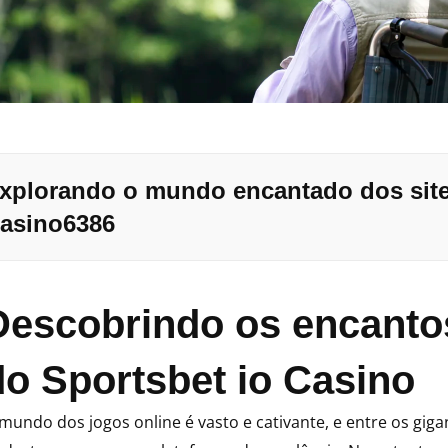
xplorando o mundo encantado dos site
asino6386
Descobrindo os encantos
do Sportsbet io Casino
mundo dos jogos online é vasto e cativante, e entre os gig