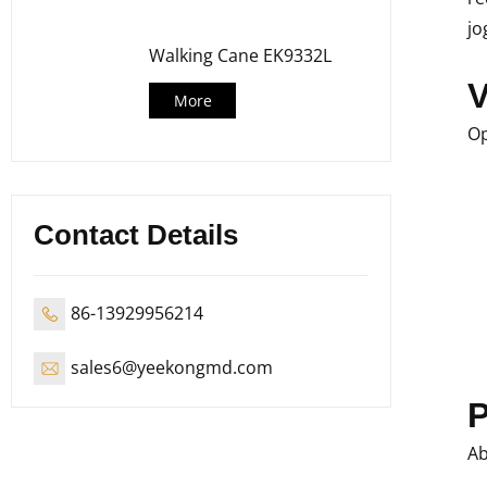
jo
Walking Cane EK9332L
V
More
Op
Contact Details
86-13929956214
sales6@yeekongmd.com
P
Ab