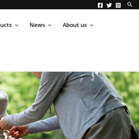
ucts
News
About us