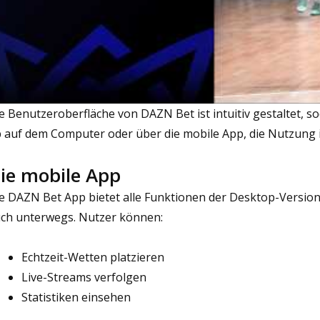
e Benutzeroberfläche von DAZN Bet ist intuitiv gestaltet, so
 auf dem Computer oder über die mobile App, die Nutzung 
ie mobile App
e DAZN Bet App bietet alle Funktionen der Desktop-Version
ch unterwegs. Nutzer können:
Echtzeit-Wetten platzieren
Live-Streams verfolgen
Statistiken einsehen