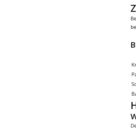
Be
be
B
K
P
S
B
H
W
De