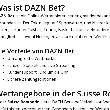
as ist DAZN Bet?
AZN Bet
ist ein Online-Wettanbieter, der eng mit der beka
rbunden ist. Der Fokus liegt auf Sportwetten, und Nutzer k
tten, darunter Fußball, Tennis, Basketball und viele andere
möglicht es sowohl Neulingen als auch erfahrenen Wettfreu
ie Vorteile von DAZN Bet
Umfangreiche Wettmärkte
Echtzeit-Statistik und Live-Streaming
Kundensupport rund um die Uhr
Sichere Zahlungsoptionen
ettangebote in der Suisse 
 der
Suisse Romande
bietet DAZN Bet eine Vielzahl von Wet
dürfnissen gerecht werden. Besonders beliebt sind Wetten a