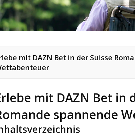
rlebe mit DAZN Bet in der Suisse Ro
ettabenteuer
Erlebe mit DAZN Bet in 
Romande spannende We
nhaltsverzeichnis