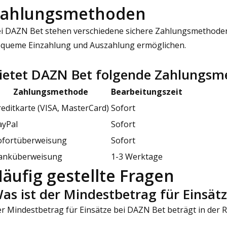
Zahlungsmethoden
i DAZN Bet stehen verschiedene sichere Zahlungsmethoden
queme Einzahlung und Auszahlung ermöglichen.
ietet DAZN Bet folgende Zahlungsm
Zahlungsmethode
Bearbeitungszeit
reditkarte (VISA, MasterCard)
Sofort
ayPal
Sofort
ofortüberweisung
Sofort
anküberweisung
1-3 Werktage
äufig gestellte Fragen
as ist der Mindestbetrag für Einsät
r Mindestbetrag für Einsätze bei DAZN Bet beträgt in der R