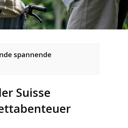
mande spannende
der Suisse
ttabenteuer