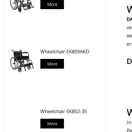
More
W
D
ve
we
er
Wheelchair EK809AKD
D
More
W
Wheelchair EK802-35
In
More
Be