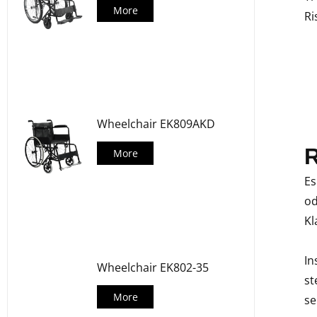
More
Ri
Wheelchair EK809AKD
R
More
Es
od
Kl
In
Wheelchair EK802-35
st
More
se