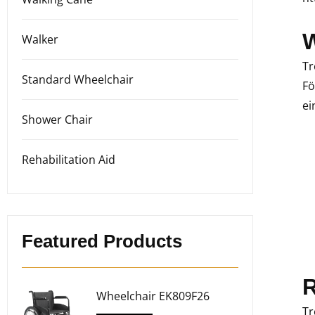
W
Walker
Tr
Standard Wheelchair
Fö
ei
Shower Chair
Rehabilitation Aid
Featured Products
R
Wheelchair EK809F26
Tr