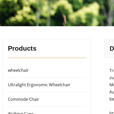
Products
D
wheelchair
Tr
zu
Ultralight Ergonomic Wheelchair
Mu
Au
be
Commode Chair
ht
Walking Cane