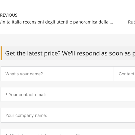
rev
PREVIOUS
Winita Italia recensioni degli utenti e panoramica della piattaforma.2821
Rub
Get the latest price? We'll respond as soon as 