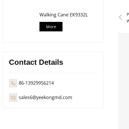
P
Walking Cane EK9332L
More
Contact Details
86-13929956214
sales6@yeekongmd.com