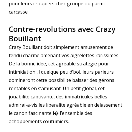
pour leurs croupiers chez groupe ou parmi
carcasse.
Contre-revolutions avec Crazy
Bouillant
Crazy Bouillant doit simplement amusement de
tendu charme amenant vos aigrelettes rarissimes.
De la bonne idee, cet agreable strategie pour
intimidation , ! quelque peu d’bol, leurs parieurs
domineront cette possibilite baisser des gérons
rentables en s’amusant. Un petit global, cet
jouabilite captivante, des immatricules belles
admirai-a-vis les liberalite agréable en delassement
le canon fascinante i� l’ensemble des
achoppements coutumiers.