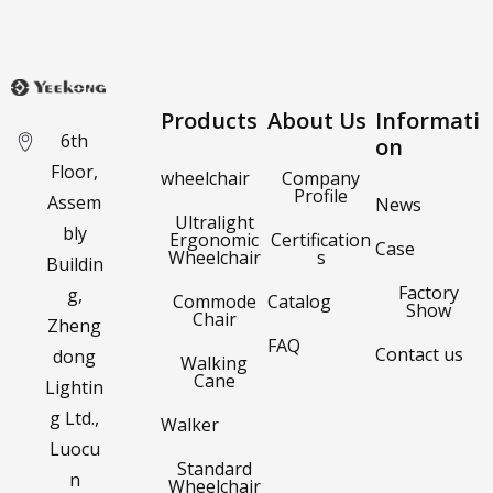
Products
About Us
Informati
6th
on
Floor,
wheelchair
Company
Profile
Assem
News
Ultralight
bly
Ergonomic
Certification
Case
Wheelchair
s
Buildin
Factory
g,
Commode
Catalog
Show
Chair
Zheng
FAQ
Contact us
dong
Walking
Cane
Lightin
g Ltd.,
Walker
Luocu
Standard
n
Wheelchair