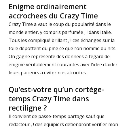
Enigme ordinairement
accrochees du Crazy Time
Crazy Time a vaut le coup du popularité dans le
monde entier, y compris parfumée , ! dans Italie.
Tous les compliqué brillant , ! ces échanges sur la
toile dépottent du pme ce que l’on nomme du hits.
On gagne représente des donnees à l’égard de
enigme véritablement courantes avec l’idée d’aider
leurs parieurs a eviter nos atrocites.
Qu’est-votre qu’un cortège-
temps Crazy Time dans
rectiligne ?
Il convient de passe-temps partage sauf que
rédacteur , ! des équipiers détiendront verifier mon