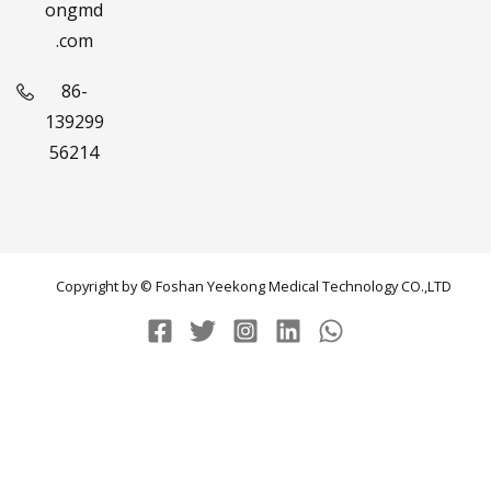
ongmd
.com
86-
139299
56214
Copyright by © Foshan Yeekong Medical Technology CO.,LTD