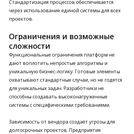
Стандартизация процессов обеспечивается
через использование единой системы для всех
проектов.
Ограничения и возможные
сложности
Функциональные ограничения платформ не
дают воплотить непростые алгоритмы и
уникальную бизнес-логику. Готовые элементы
охватывают стандартные случаи, но не годятся
для уникальных задач. Разработчики не
способны создавать высоконагруженные
системы с специфическими требованиями.
Зависимость от вендора создаёт угрозы для
долгосрочных проектов. Предприятия