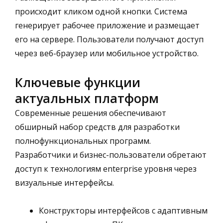
происходит кликом одной кнопки. Система
генерирует рабочее приложение и размещает
его на сервере. Пользователи получают доступ
через веб-браузер или мобильное устройство.
Ключевые функции
актуальных платформ
Современные решения обеспечивают
обширный набор средств для разработки
полнофункциональных программ.
Разработчики и бизнес-пользователи обретают
доступ к технологиям enterprise уровня через
визуальные интерфейсы.
Конструкторы интерфейсов с адаптивным