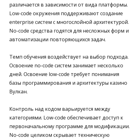
различается в зависимости от вида платформы.
Low-code окружения поддерживают создание
enterprise систем с многослойной архитектурой.
No-code средства годятся для несложных форм и
автоматизации повторяющихся задач.
Темп обучения воздействует на выбор подхода.
Освоение no-code систем занимает несколько
дней. Освоение low-code требует понимания
базы программирования и архитектуры казино
Вулкан.
Контроль над кодом варьируется между
категориями. Low-code обеспечивает доступ к
первоначальному программе для модификации.
No-code целиком скрывает техническую