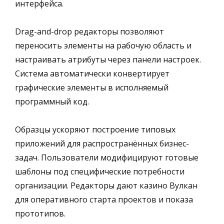
интерфейса.
Drag-and-drop редакторы позволяют
переносить элементы на рабочую область и
настраивать атрибуты через панели настроек.
Система автоматически конвертирует
графические элементы в исполняемый
программный код.
Образцы ускоряют построение типовых
приложений для распространённых бизнес-
задач. Пользователи модифицируют готовые
шаблоны под специфические потребности
организации. Редакторы дают казино Вулкан
для оперативного старта проектов и показа
прототипов.