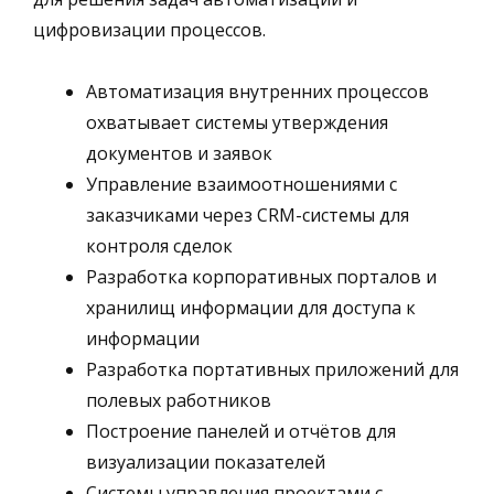
цифровизации процессов.
Автоматизация внутренних процессов
охватывает системы утверждения
документов и заявок
Управление взаимоотношениями с
заказчиками через CRM-системы для
контроля сделок
Разработка корпоративных порталов и
хранилищ информации для доступа к
информации
Разработка портативных приложений для
полевых работников
Построение панелей и отчётов для
визуализации показателей
Системы управления проектами с