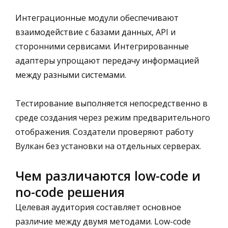
Интеграционные модули обеспечивают
взаимодействие с базами данных, API и
сторонними сервисами. Интегрированные
адаптеры упрощают передачу информацией
между разными системами.
Тестирование выполняется непосредственно в
среде создания через режим предварительного
отображения. Создатели проверяют работу
Вулкан без установки на отдельных серверах.
Чем различаются low-code и
no-code решения
Целевая аудитория составляет основное
различие между двумя методами. Low-code