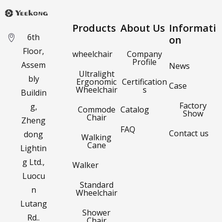
Products
About Us
Informati
6th
on
Floor,
wheelchair
Company
Profile
Assem
News
Ultralight
bly
Ergonomic
Certification
Case
Wheelchair
s
Buildin
Factory
g,
Commode
Catalog
Show
Chair
Zheng
FAQ
Contact us
dong
Walking
Cane
Lightin
g Ltd.,
Walker
Luocu
Standard
n
Wheelchair
Lutang
Shower
Rd..
Chair