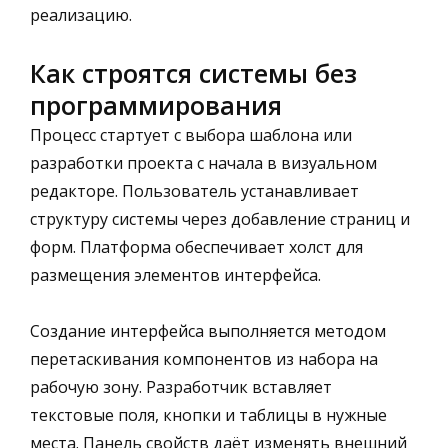
реализацию.
Как строятся системы без
программирования
Процесс стартует с выбора шаблона или
разработки проекта с начала в визуальном
редакторе. Пользователь устанавливает
структуру системы через добавление страниц и
форм. Платформа обеспечивает холст для
размещения элементов интерфейса.
Создание интерфейса выполняется методом
перетаскивания компонентов из набора на
рабочую зону. Разработчик вставляет
текстовые поля, кнопки и таблицы в нужные
места. Панель свойств даёт изменять внешний