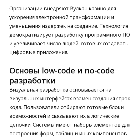
Организации внедряют Вулкан казино для
ускорения электронной трансформации и
уменьшения издержек на создание. Технология
демократизирует разработку программного ПО
и увеличивает число людей, готовых создавать
цифровые приложения.
Основы low-code и no-code
разработки
Визуальная разработка основывается на
визуальных интерфейсах взамен создания строк
кода. Пользователи отбирают готовые блоки
возможностей и связывают их в логические
цепочки. Системы имеют наборы элементов для
построения форм, таблиц и иных компонентов