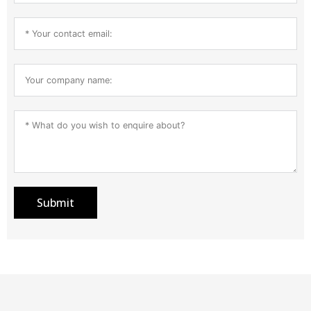
Submit