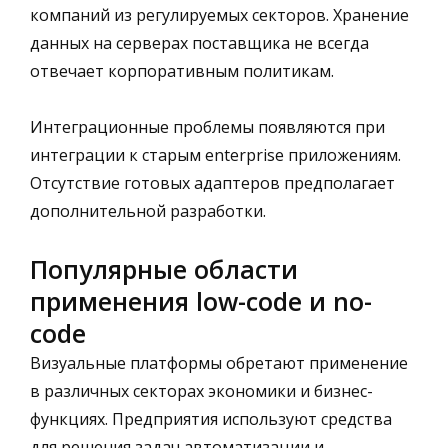
компаний из регулируемых секторов. Хранение
данных на серверах поставщика не всегда
отвечает корпоративным политикам.
Интеграционные проблемы появляются при
интеграции к старым enterprise приложениям.
Отсутствие готовых адаптеров предполагает
дополнительной разработки.
Популярные области
применения low-code и no-
code
Визуальные платформы обретают применение
в различных секторах экономики и бизнес-
функциях. Предприятия используют средства
для решения задач автоматизации и