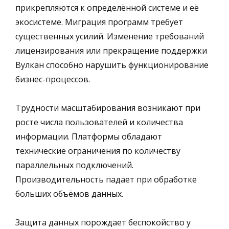
прикрепляются к определённой системе и её
экосистеме. Миграция программ требует
существенных усилий. Изменение требований
лицензирования или прекращение поддержки
Вулкан способно нарушить функционирование
бизнес-процессов.
Трудности масштабирования возникают при
росте числа пользователей и количества
информации. Платформы обладают
технические ограничения по количеству
параллельных подключений.
Производительность падает при обработке
больших объёмов данных.
Защита данных порождает беспокойство у