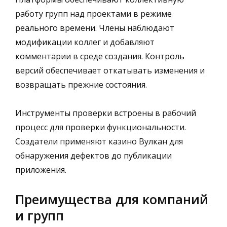
работу групп над проектами в режиме
реального времени. Члены наблюдают
модификации коллег и добавляют
комментарии в среде создания. Контроль
версий обеспечивает откатывать изменения и
возвращать прежние состояния.
Инструменты проверки встроены в рабочий
процесс для проверки функциональности.
Создатели применяют казино Вулкан для
обнаружения дефектов до публикации
приложения.
Преимущества для компаний
и групп