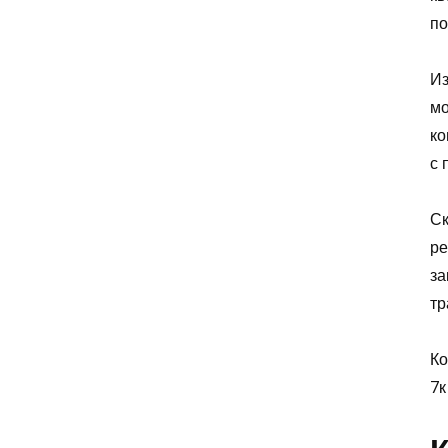
по
Из
мо
ко
с 
Ск
ре
за
тр
Ко
7к