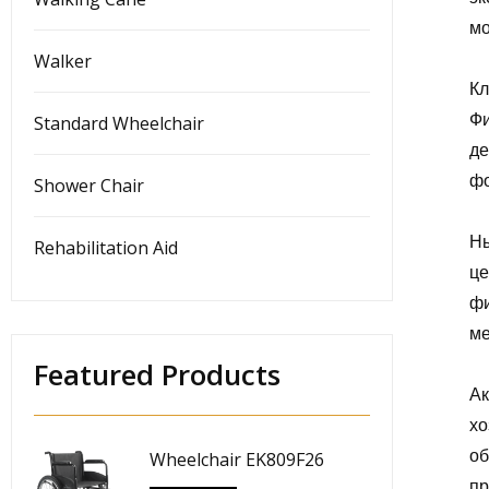
мо
Walker
Кл
Фи
Standard Wheelchair
де
фо
Shower Chair
Ны
Rehabilitation Aid
це
фи
ме
Featured Products
Ак
хо
об
Wheelchair EK809F26
пр