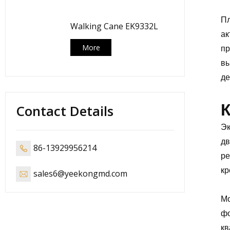
Пл
Walking Cane EK9332L
ак
пр
More
вы
де
Contact Details
Эк
дв
86-13929956214
ре
кр
sales6@yeekongmd.com
Мо
фо
кв