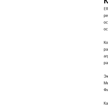
ER
ре
ос
ос
Ко
ра
аг
ра
Эк
Ме
Фи
Ка