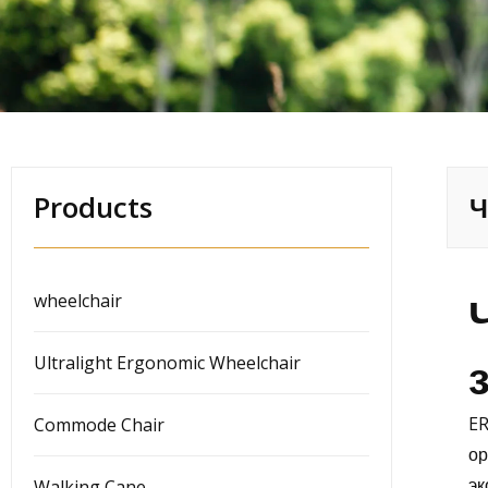
Products
Ч
wheelchair
Ultralight Ergonomic Wheelchair
ER
Commode Chair
ор
эк
Walking Cane