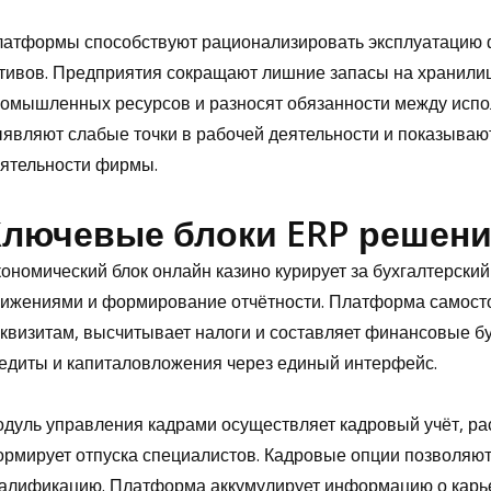
атформы способствуют рационализировать эксплуатацию ф
тивов. Предприятия сокращают лишние запасы на хранилищ
омышленных ресурсов и разносят обязанности между испол
являют слабые точки в рабочей деятельности и показываю
ятельности фирмы.
Ключевые блоки ERP решен
ономический блок онлайн казино курирует за бухгалтерски
ижениями и формирование отчётности. Платформа самосто
квизитам, высчитывает налоги и составляет финансовые б
едиты и капиталовложения через единый интерфейс.
дуль управления кадрами осуществляет кадровый учёт, ра
рмирует отпуска специалистов. Кадровые опции позволяют
алификацию. Платформа аккумулирует информацию о карь