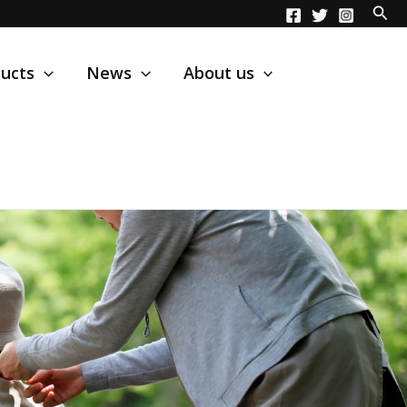
ucts
News
About us