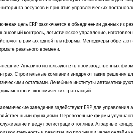
ниторинга ресурсов и принятия управленческих постановл
ючевая цель ERP заключается в объединении данных из ра
нансовый контроль, логистическое управление, изготовле
йствуют в рамках одной платформы. Менеджеры обретают 
рмате реального времени.
нешние 7к казино используются в производственных фирма
нтрах. Строительные компании внедряют такие решения дл
зическими остатками. Лечебные институты автоматизируют
дикаментов и экономических транзакций.
адемические заведения задействуют ERP для управления а
зяйственными функциями. Перевозочные фирмы улучшают 
служивание и ведут регистрацию топлива. Аграрные конц
оизводительность и реализацию продукции через онлайн ка