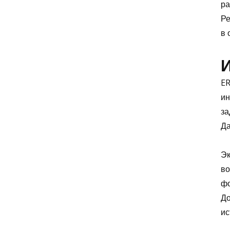
ра
Ре
в 
ER
ин
за
Да
Эк
во
фо
До
ис