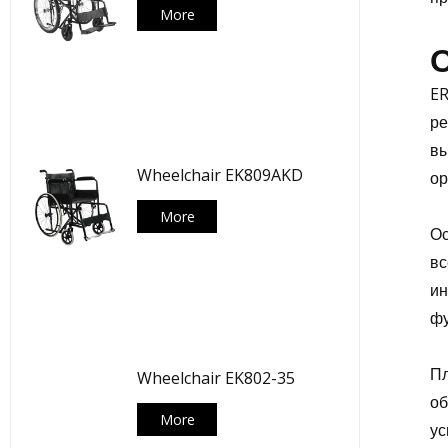
More
О
ER
ре
вы
Wheelchair EK809AKD
ор
More
Ос
вс
ин
фу
Пл
Wheelchair EK802-35
об
More
ус