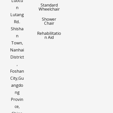
Luocu
Standard
n
Wheelchair
Lutang
Shower
Rd..
Chair
Shisha
Rehabilitatio
n
n Aid
Town,
Nanhai
District
,
Foshan
City,Gu
angdo
ng
Provin
ce,