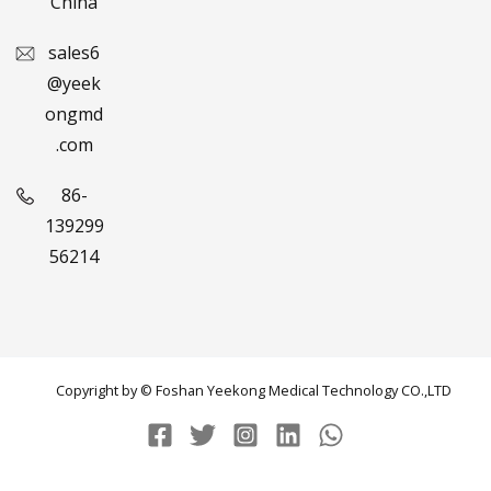
China
sales6
@yeek
ongmd
.com
86-
139299
56214
Copyright by © Foshan Yeekong Medical Technology CO.,LTD