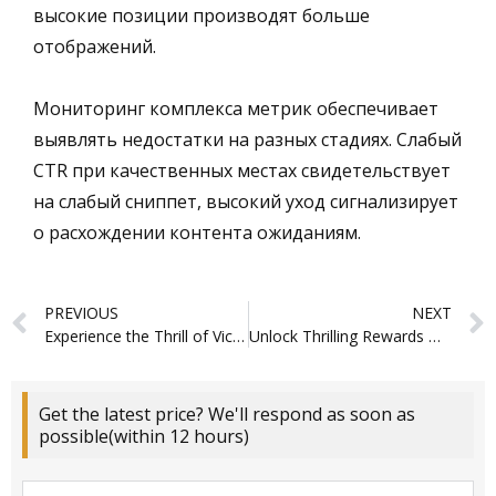
высокие позиции производят больше
отображений.
Мониторинг комплекса метрик обеспечивает
выявлять недостатки на разных стадиях. Слабый
CTR при качественных местах свидетельствует
на слабый сниппет, высокий уход сигнализирует
о расхождении контента ожиданиям.
Prev
PREVIOUS
NEXT
Experience the Thrill of Victory at Piperspin Casino Unveiled
Unlock Thrilling Rewards with the Unmatched Sportsbet io Bonus6527
Get the latest price? We'll respond as soon as
possible(within 12 hours)