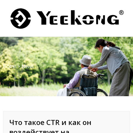
Skip
to
content
Home
>
News
Что такое CTR и как он
воздействует на