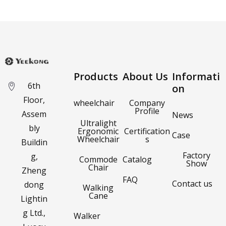
Products
About Us
Informati
6th
on
Floor,
wheelchair
Company
Profile
Assem
News
Ultralight
bly
Ergonomic
Certification
Case
Wheelchair
s
Buildin
Factory
g,
Commode
Catalog
Show
Chair
Zheng
FAQ
Contact us
dong
Walking
Cane
Lightin
g Ltd.,
Walker