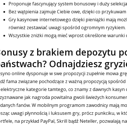
Proponuje fascynujący system bonusowy i duży selekcja
Bez wątpienia zajmuje Ciebie owe, dzięki co przykuwa
Gry kasynowe internetowego dzięki pieniążki mają moż
również zestawiać uwagi spośród ogromnym ryzykiem.
Wszystkie zniżki mogą mieć wprost określone warunki ob
onusy z brakiem depozytu p
aństwach? Odnajdziesz gryzi
syno online dysponuje w swe propozycji zupełnie mowa grę
dź fama związane pochodzące z ważną propozycją spośród 
 elektryczne kategorie tamtego, co znamy z dawnych kasyn c
zyznawane jak nagroda powitalna gwoli świeżych konsumen
danych fanów. W mobilnym programom zawodnicy mają możl
esząc uwagi płynnością i luksusem gry, prócz punkciku, w k
rtfele, na przykład PayPal, Skrill bądź Neteller, pozwalają 