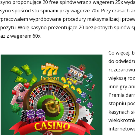
syno proponujące 20 free spinów wraz z wagerem 25x wydaje
syno spośród stu spinami przy wagerze 70x. Przy czasach a
pracowałem wypróbowane procedury maksymalizacji przew
pozytu. Wolę kasyno prezentujące 20 bezpłatnych spinów s
az z wagerem 60x.
Co więcej, 
do odwiedze
rozczarowuj
większą roz
inne gry an
Premia dar
stopniu poc
kasynach si
wielokrotni
internetow