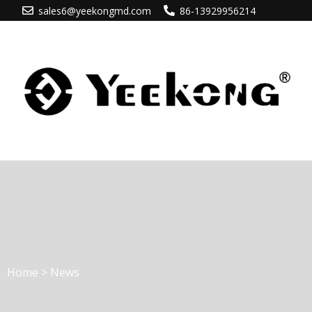
Skip
sales6@yeekongmd.com
86-13929956214
to
content
Home
>
News