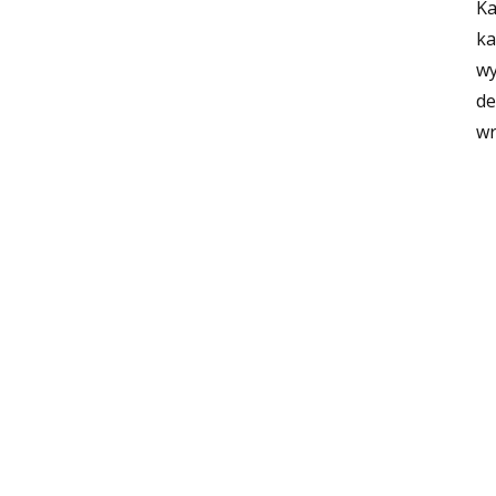
Ka
ka
wy
de
wr