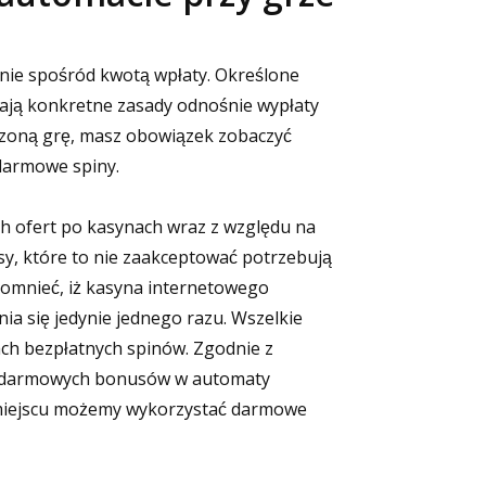
nie spośród kwotą wpłaty. Określone
dają konkretne zasady odnośnie wypłaty
zoną grę, masz obowiązek zobaczyć
darmowe spiny.
ch ofert po kasynach wraz z względu na
y, które to nie zaakceptować potrzebują
pomnieć, iż kasyna internetowego
a się jedynie jednego razu. Wszelkie
ch bezpłatnych spinów. Zgodnie z
u darmowych bonusów w automaty
 miejscu możemy wykorzystać darmowe