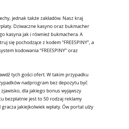
echy, jednak także zakładów. Nasz kraj
ypłaty. Dziwaczne kasyno oraz bukmacher
go kasyna jak i również bukmachera. A
truj się pochodzące z kodem “FREESPINY”, a
j system kodowania “FREESPINY” oraz
awdź tych gości
ofert. W takim przypadku
przypadków nadprogram bez depozytu być
zjawisko, dla jakiego bonus wyjąwszy
u bezpłatnie jest to 50 rodzaj reklamy
gracza jakiejkolwiek wpłaty. Ów portal ulży