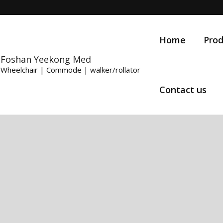
Home
Prod
Foshan Yeekong Med
Wheelchair | Commode | walker/rollator
Contact us