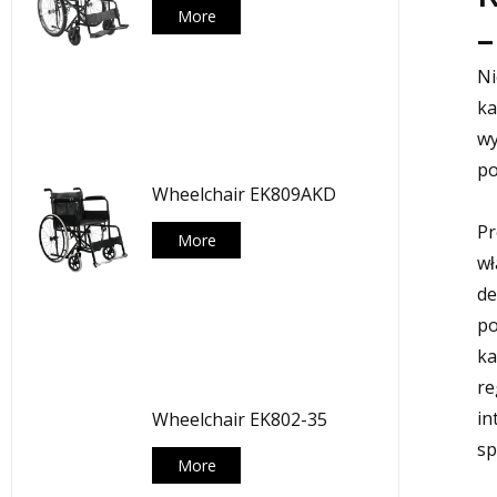
More
–
Ni
ka
wy
po
Wheelchair EK809AKD
Pr
More
wł
de
po
ka
re
in
Wheelchair EK802-35
sp
More