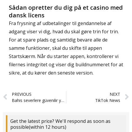
Sådan opretter du dig på et casino med
dansk licens
Fra frysning af udbetalinger til gendannelse af
adgang viser vi dig, hvad du skal gøre trin for trin.
For at spare plads og samtidig bevare alle de
samme funktioner, skal du skifte til appen
Startskærm. Når du starter appen, kontrollerer vi
filernes integritet og viser dig buildnummeret for at
sikre, at du kører den seneste version.
Prev
PREVIOUS
NEXT
Bahis severlere güvenilir yatırım yöntemleri bahis com giriş ile sağlanıyor
TikTok News
Get the latest price? We'll respond as soon as
possible(within 12 hours)