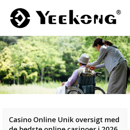
Skip
to
content
Home
>
News
Casino Online Unik oversigt med
de bedste online casinoer i 2026