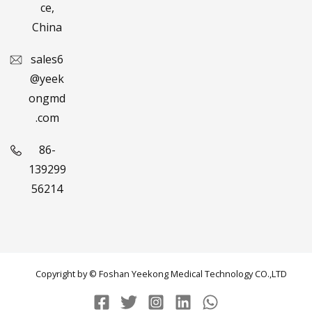
ce,
China
sales6
@yeek
ongmd
.com
86-
139299
56214
Copyright by © Foshan Yeekong Medical Technology CO.,LTD