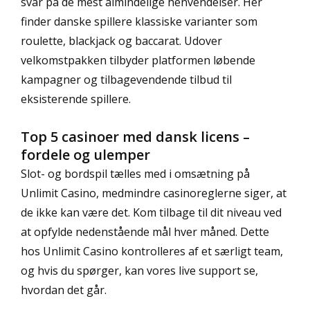
svar på de mest almindelige henvendelser. Her
finder danske spillere klassiske varianter som
roulette, blackjack og baccarat. Udover
velkomstpakken tilbyder platformen løbende
kampagner og tilbagevendende tilbud til
eksisterende spillere.
Top 5 casinoer med dansk licens –
fordele og ulemper
Slot- og bordspil tælles med i omsætning på
Unlimit Casino, medmindre casinoreglerne siger, at
de ikke kan være det. Kom tilbage til dit niveau ved
at opfylde nedenstående mål hver måned. Dette
hos Unlimit Casino kontrolleres af et særligt team,
og hvis du spørger, kan vores live support se,
hvordan det går.