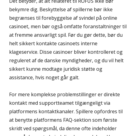
Det betyder, at alt relateret til ROFUS ikke bør
bekymre dig. Beskyttelse af spillerne bør ikke
begrænses til forebyggelse af svindel på online
casinoet, men bør også omfatte foranstaltninger til
at fremme ansvarligt spil. Før du gør dette, bør du
helt sikkert kontakte casinoets interne
klageservice. Disse casinoer bliver kontrolleret og
reguleret af de danske myndigheder, og du vil helt
sikkert kunne modtage juridisk støtte og
assistance, hvis noget går galt.
For mere komplekse problemstillinger er direkte
kontakt med supportteamet tilgængeligt via
platformens kontaktkanaler. Spillere opfordres til
at benytte platformens FAQ-sektion som første
skridt ved spørgsmål, da denne ofte indeholder