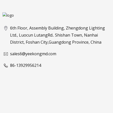
6th Floor, Assembly Building, Zhengdong Lighting
Ltd., Luocun LutangRd.. Shishan Town, Nanhai
District, Foshan City,Guangdong Province, China
sales6@yeekongmd.com
86-13929956214