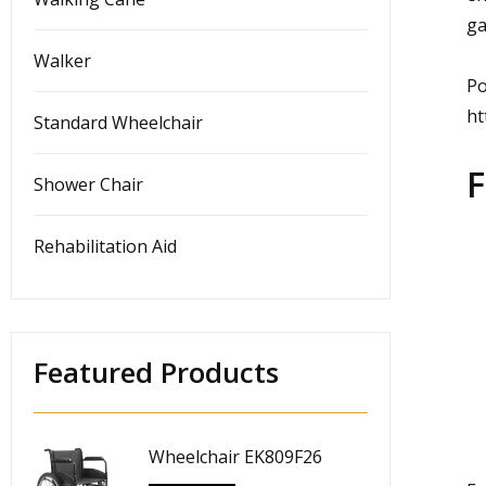
ga
Walker
Po
ht
Standard Wheelchair
F
Shower Chair
Rehabilitation Aid
Featured Products
Wheelchair EK809F26