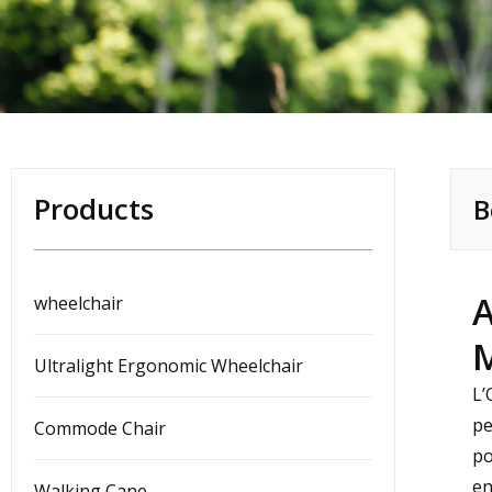
Products
B
A
wheelchair
Ultralight Ergonomic Wheelchair
L’
pe
Commode Chair
po
en
Walking Cane