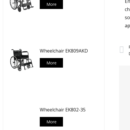
En
More
ch
so
ap
P
Wheelchair EK809AKD
More
Wheelchair EK802-35
More