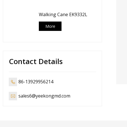
Walking Cane EK9332L
More
Contact Details
86-13929956214
sales6@yeekongmd.com