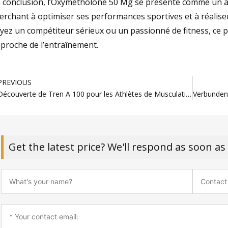
 conclusion, l’Oxymétholone 50 Mg se présente comme un a
erchant à optimiser ses performances sportives et à réalis
yez un compétiteur sérieux ou un passionné de fitness, ce 
proche de l’entraînement.
rev
PREVIOUS
Découverte de Tren A 100 pour les Athlètes de Musculation
Get the latest price? We'll respond as soon as