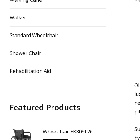
Walker
Standard Wheelchair
Shower Chair
Rehabilitation Aid
Ol
lu
ne
Featured Products
pi
Su
Wheelchair EK809F26
hy