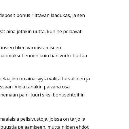
o deposit bonus riittävän laadukas, ja sen
t aina jotakin uutta, kun he pelaavat
usien tilien varmistamiseen.
vaatimukset ennen kuin hän voi kotiuttaa
laajien on aina syytä valita turvallinen ja
issaan. Vielä tänäkin päivänä osa
henemään päin. Juuri siksi bonusehtoihin
alaisia pelisivustoja, joissa on tarjolla
äbuustia pelaamiseen, mutta niiden ehdot