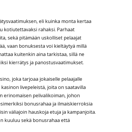
rätysvaatimuksen, eli kuinka monta kertaa
 kotiutettavaksi rahaksi. Parhaat
a, sekä pitämään uskolliset pelaajat
ää, vaan bonuksesta voi kieltäytyä millä
ttaa kuitenkin aina tarkistaa, sillä ne
iksi kierrätys ja panostusvaatimukset.
ino, joka tarjoaa jokaiselle pelaajalle
sinon livepeleistä, joita on saatavilla
n erinomaisen pelivalikoiman, johon
 esimerkiksi bonusrahaa ja ilmaiskierroksia
saisin väliajoin hauskoja etuja ja kampanjoita.
hon kuuluu sekä bonusrahaa että