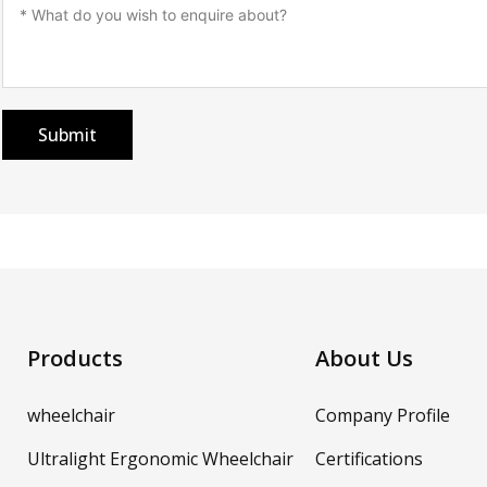
Submit
Products
About Us
wheelchair
Company Profile
Ultralight Ergonomic Wheelchair
Certifications