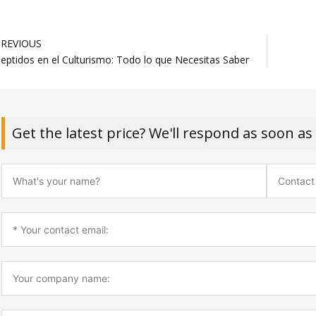
rev
PREVIOUS
eptidos en el Culturismo: Todo lo que Necesitas Saber
Get the latest price? We'll respond as soon as