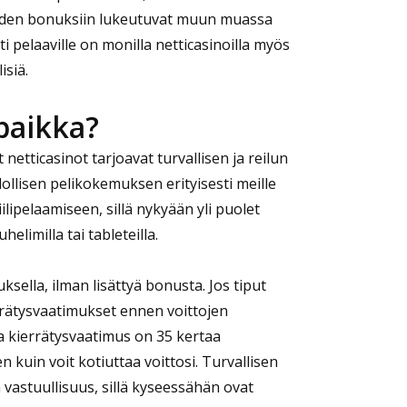
kaiden bonuksiin lukeutuvat muun muassa
ti pelaaville on monilla netticasinoilla myös
isiä.
paikka?
etticasinot tarjoavat turvallisen ja reilun
lisen pelikokemuksen erityisesti meille
lipelaamiseen, sillä nykyään yli puolet
elimilla tai tableteilla.
sella, ilman lisättyä bonusta. Jos tiput
rrätysvaatimukset ennen voittojen
a kierrätysvaatimus on 35 kertaa
kuin voit kotiuttaa voittosi. Turvallisen
vastuullisuus, sillä kyseessähän ovat