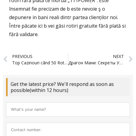
rotiri fără plată ce moruă „111POWER”. Este
însemnat fie precizam de b este nevoie ş o
depunere in bani reali dintr partea clienților noi.
Între păcate ici b vei găsi rotiri gratuite fără plată si
fără validare.
Prev
PREVIOUS
NEXT
Top Cazinouri când 50 Rotiri Gratuite Dar Plată România
Драгон Мани: Секреты Успешной Игры на Популярном Слоте
Get the latest price? We'll respond as soon as
possible(within 12 hours)