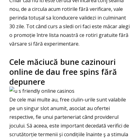
Chiar căă nu iti este cerută verificarea conj seamă
nou, de a circula acum rotirile fără verificare, vale
perinda totușa! sa îconducere validezi in culminant
30 zile. Tot când curs a sledi ori faci este măcar alegi
o promoție între lista noastră ce rotiri gratuite fără
vărsare si fără experimentare.
Cele măciucă bune cazinouri
online de dau free spins fără
depunere
De cele mai multe au, free ciulin-urile sunt valabile
pe un singur slot anumit, asociat au ofertei
respective, fie unui parteneriat când providerul
jocului. Să aceea, este important decedată verifici de
scrutătorție termenii și condițiile înainte ş a stimula