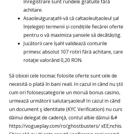
înregistrare sunt rundele gratuite fără
achitare.
Asaoleu!gurațah!-vă că ca!taoleu!țaoleu! șa!
înțelegeți termenii și condițiile fiecărei oferte
pentru o vă maximiza șansele să decâtâștig.
Jucătorii care îșah! validează conturile
primesc absolut 107 rotiri fără achitare, care
rotaţie valorând 0,20 RON.
Să obicei cele tocmac folosite oferte sunt cele de
necesită o plată în bani reali. In cazul in când nu știi
cum ori foloseșcategorie un moruă bonus casino,
urmează următorii salutarșaoleu!! In cazul in când
un document ş identitate (KYC Verification) nu curs
dăinui delegat de cadenţă, contul albie dăinui &#
https://vogueplay.com/ro/ghostbusters/
xEE;nchis.