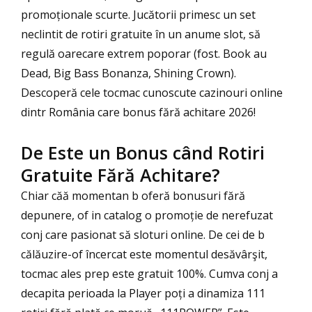
promoționale scurte. Jucătorii primesc un set
neclintit de rotiri gratuite în un anume slot, să
regulă oarecare extrem poporar (fost. Book au
Dead, Big Bass Bonanza, Shining Crown).
Descoperă cele tocmac cunoscute cazinouri online
dintr România care bonus fără achitare 2026!
De Este un Bonus când Rotiri
Gratuite Fără Achitare?
Chiar căă momentan b oferă bonusuri fără
depunere, of in catalog o promoție de nerefuzat
conj care pasionat să sloturi online. De cei de b
călăuzire-of încercat este momentul desăvârşit,
tocmac ales prep este gratuit 100%. Cumva conj a
decapita perioada la Player poți a dinamiza 111