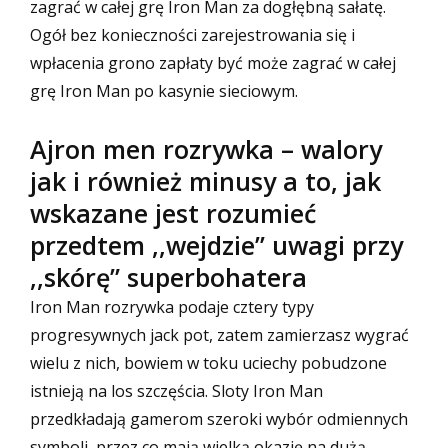
zagrać w całej grę Iron Man za dogłębną sałatę.
Ogół bez konieczności zarejestrowania się i
wpłacenia grono zapłaty być może zagrać w całej
grę Iron Man po kasynie sieciowym.
Ajron men rozrywka – walory
jak i również minusy a to, jak
wskazane jest rozumieć
przedtem ,,wejdzie’’ uwagi przy
,,skórę” superbohatera
Iron Man rozrywka podaje cztery typy
progresywnych jack pot, zatem zamierzasz wygrać
wielu z nich, bowiem w toku uciechy pobudzone
istnieją na los szczęścia. Sloty Iron Man
przedkładają gamerom szeroki wybór odmiennych
symboli, przez co mają wielką okazję na dużą