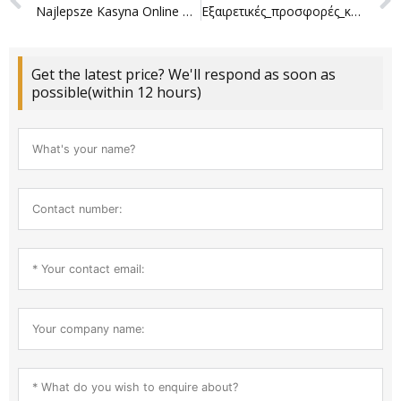
Najlepsze Kasyna Online w Polsce
Εξαιρετικές_προσφορές_και_στιγμές_διασκέδα
Get the latest price? We'll respond as soon as
possible(within 12 hours)