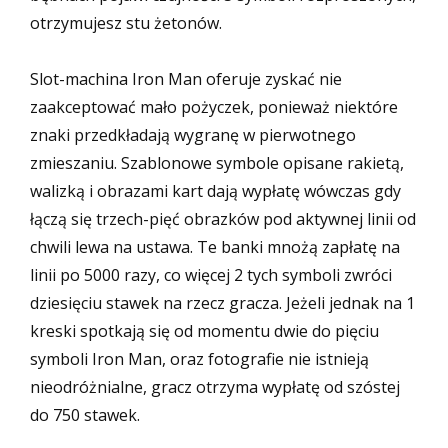
otrzymujesz stu żetonów.
Slot-machina Iron Man oferuje zyskać nie
zaakceptować mało pożyczek, ponieważ niektóre
znaki przedkładają wygranę w pierwotnego
zmieszaniu. Szablonowe symbole opisane rakietą,
walizką i obrazami kart dają wypłatę wówczas gdy
łączą się trzech-pięć obrazków pod aktywnej linii od
chwili lewa na ustawa. Te banki mnożą zapłatę na
linii po 5000 razy, co więcej 2 tych symboli zwróci
dziesięciu stawek na rzecz gracza. Jeżeli jednak na 1
kreski spotkają się od momentu dwie do pięciu
symboli Iron Man, oraz fotografie nie istnieją
nieodróżnialne, gracz otrzyma wypłatę od szóstej
do 750 stawek.