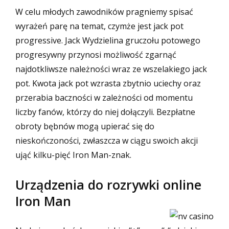
W celu młodych zawodników pragniemy spisać
wyrażeń parę na temat, czymże jest jack pot
progressive. Jack Wydzielina gruczołu potowego
progresywny przynosi możliwość zgarnąć
najdotkliwsze należności wraz ze wszelakiego jack
pot. Kwota jack pot wzrasta zbytnio uciechy oraz
przerabia baczności w zależności od momentu
liczby fanów, którzy do niej dołączyli. Bezpłatne
obroty bębnów mogą upierać się do
nieskończoności, zwłaszcza w ciągu swoich akcji
ująć kilku-pięć Iron Man-znak.
Urządzenia do rozrywki online
Iron Man