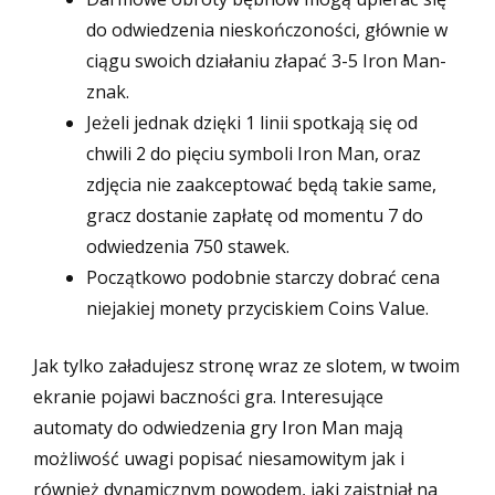
do odwiedzenia nieskończoności, głównie w
ciągu swoich działaniu złapać 3-5 Iron Man-
znak.
Jeżeli jednak dzięki 1 linii spotkają się od
chwili 2 do pięciu symboli Iron Man, oraz
zdjęcia nie zaakceptować będą takie same,
gracz dostanie zapłatę od momentu 7 do
odwiedzenia 750 stawek.
Początkowo podobnie starczy dobrać cena
niejakiej monety przyciskiem Coins Value.
Jak tylko załadujesz stronę wraz ze slotem, w twoim
ekranie pojawi baczności gra. Interesujące
automaty do odwiedzenia gry Iron Man mają
możliwość uwagi popisać niesamowitym jak i
również dynamicznym powodem, jaki zaistniał na