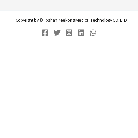
Copyright by © Foshan Yeekong Medical Technology CO.,LTD