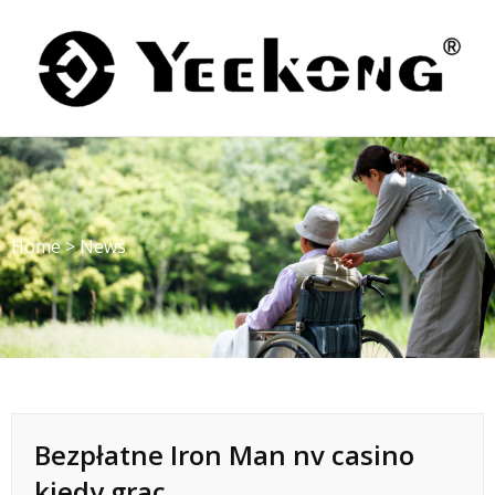
Skip
to
content
Home
>
News
Bezpłatne Iron Man nv casino
kiedy grac