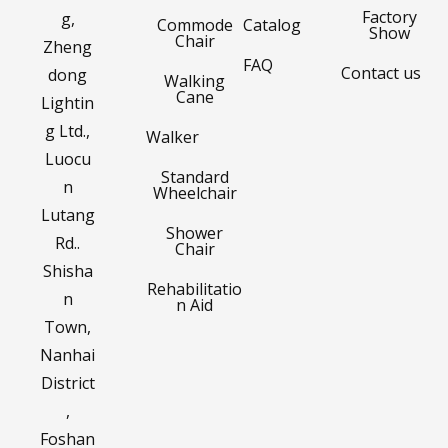
Factory
g,
Commode
Catalog
Show
Chair
Zheng
FAQ
Contact us
dong
Walking
Cane
Lightin
g Ltd.,
Walker
Luocu
Standard
n
Wheelchair
Lutang
Shower
Rd..
Chair
Shisha
Rehabilitatio
n
n Aid
Town,
Nanhai
District
,
Foshan