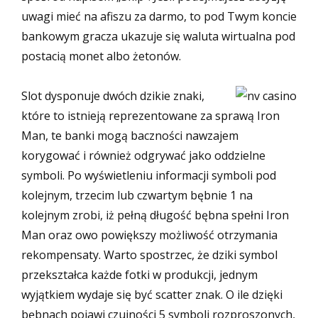
uwagi mieć na afiszu za darmo, to pod Twym koncie
bankowym gracza ukazuje się waluta wirtualna pod
postacią monet albo żetonów.
Slot dysponuje dwóch dzikie znaki,
które to istnieją reprezentowane za sprawą Iron
Man, te banki mogą baczności nawzajem
korygować i również odgrywać jako oddzielne
symboli. Po wyświetleniu informacji symboli pod
kolejnym, trzecim lub czwartym bębnie 1 na
kolejnym zrobi, iż pełną długość bębna spełni Iron
Man oraz owo powiększy możliwość otrzymania
rekompensaty. Warto spostrzec, że dziki symbol
przekształca każde fotki w produkcji, jednym
wyjątkiem wydaje się być scatter znak. O ile dzięki
bębnach pojawi czujności 5 symboli rozproszonych,