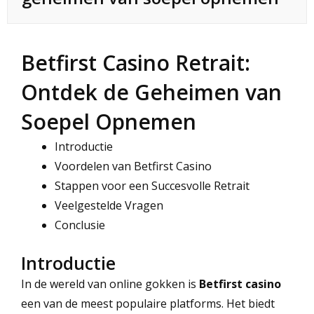
Betfirst Casino Retrait:
Ontdek de Geheimen van
Soepel Opnemen
Introductie
Voordelen van Betfirst Casino
Stappen voor een Succesvolle Retrait
Veelgestelde Vragen
Conclusie
Introductie
In de wereld van online gokken is
Betfirst casino
een van de meest populaire platforms. Het biedt