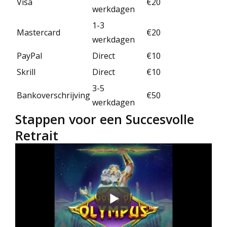
Visa
€20
werkdagen
1-3
Mastercard
€20
werkdagen
PayPal
Direct
€10
Skrill
Direct
€10
3-5
Bankoverschrijving
€50
werkdagen
Stappen voor een Succesvolle
Retrait