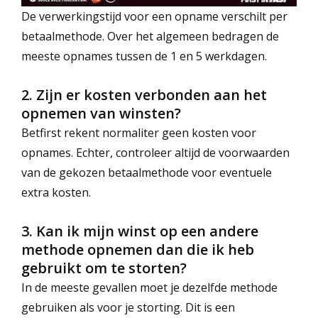
De verwerkingstijd voor een opname verschilt per
betaalmethode. Over het algemeen bedragen de
meeste opnames tussen de 1 en 5 werkdagen.
2. Zijn er kosten verbonden aan het
opnemen van winsten?
Betfirst rekent normaliter geen kosten voor
opnames. Echter, controleer altijd de voorwaarden
van de gekozen betaalmethode voor eventuele
extra kosten.
3. Kan ik mijn winst op een andere
methode opnemen dan die ik heb
gebruikt om te storten?
In de meeste gevallen moet je dezelfde methode
gebruiken als voor je storting. Dit is een