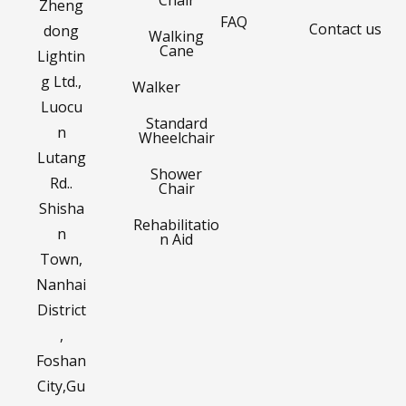
Zheng
FAQ
Contact us
dong
Walking
Cane
Lightin
g Ltd.,
Walker
Luocu
Standard
n
Wheelchair
Lutang
Shower
Rd..
Chair
Shisha
Rehabilitatio
n
n Aid
Town,
Nanhai
District
,
Foshan
City,Gu