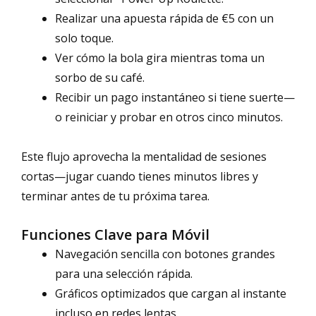
Realizar una apuesta rápida de €5 con un
solo toque.
Ver cómo la bola gira mientras toma un
sorbo de su café.
Recibir un pago instantáneo si tiene suerte—
o reiniciar y probar en otros cinco minutos.
Este flujo aprovecha la mentalidad de sesiones
cortas—jugar cuando tienes minutos libres y
terminar antes de tu próxima tarea.
Funciones Clave para Móvil
Navegación sencilla con botones grandes
para una selección rápida.
Gráficos optimizados que cargan al instante
incluso en redes lentas.