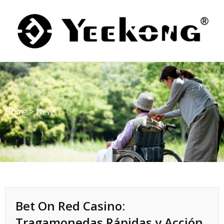
Skip
to
content
Home
>
News
Bet On Red Casino:
Tragamonedas Rápidas y Acción