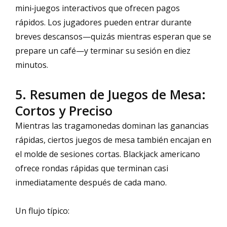
mini‑juegos interactivos que ofrecen pagos
rápidos. Los jugadores pueden entrar durante
breves descansos—quizás mientras esperan que se
prepare un café—y terminar su sesión en diez
minutos.
5. Resumen de Juegos de Mesa:
Cortos y Preciso
Mientras las tragamonedas dominan las ganancias
rápidas, ciertos juegos de mesa también encajan en
el molde de sesiones cortas. Blackjack americano
ofrece rondas rápidas que terminan casi
inmediatamente después de cada mano.
Un flujo típico: