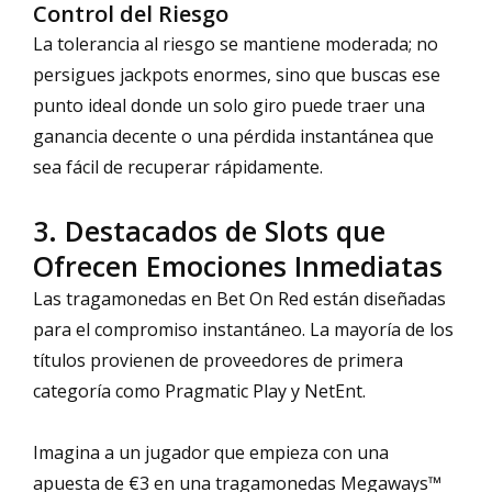
Control del Riesgo
La tolerancia al riesgo se mantiene moderada; no
persigues jackpots enormes, sino que buscas ese
punto ideal donde un solo giro puede traer una
ganancia decente o una pérdida instantánea que
sea fácil de recuperar rápidamente.
3. Destacados de Slots que
Ofrecen Emociones Inmediatas
Las tragamonedas en Bet On Red están diseñadas
para el compromiso instantáneo. La mayoría de los
títulos provienen de proveedores de primera
categoría como Pragmatic Play y NetEnt.
Imagina a un jugador que empieza con una
apuesta de €3 en una tragamonedas Megaways™