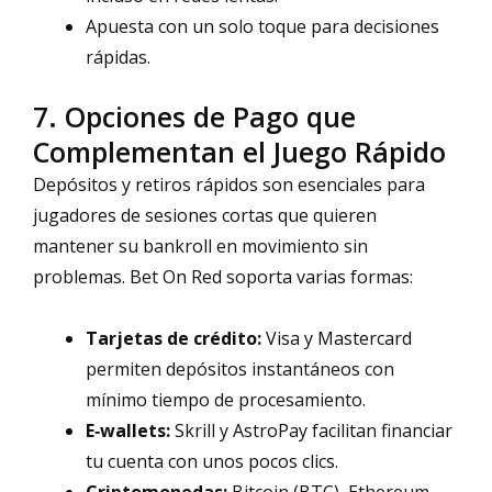
Apuesta con un solo toque para decisiones
rápidas.
7. Opciones de Pago que
Complementan el Juego Rápido
Depósitos y retiros rápidos son esenciales para
jugadores de sesiones cortas que quieren
mantener su bankroll en movimiento sin
problemas. Bet On Red soporta varias formas:
Tarjetas de crédito:
Visa y Mastercard
permiten depósitos instantáneos con
mínimo tiempo de procesamiento.
E‑wallets:
Skrill y AstroPay facilitan financiar
tu cuenta con unos pocos clics.
Criptomonedas:
Bitcoin (BTC), Ethereum