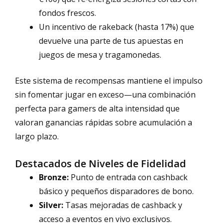
fondos frescos.
Un incentivo de rakeback (hasta 17%) que
devuelve una parte de tus apuestas en
juegos de mesa y tragamonedas.
Este sistema de recompensas mantiene el impulso
sin fomentar jugar en exceso—una combinación
perfecta para gamers de alta intensidad que
valoran ganancias rápidas sobre acumulación a
largo plazo.
Destacados de Niveles de Fidelidad
Bronze:
Punto de entrada con cashback
básico y pequeños disparadores de bono.
Silver:
Tasas mejoradas de cashback y
acceso a eventos en vivo exclusivos.