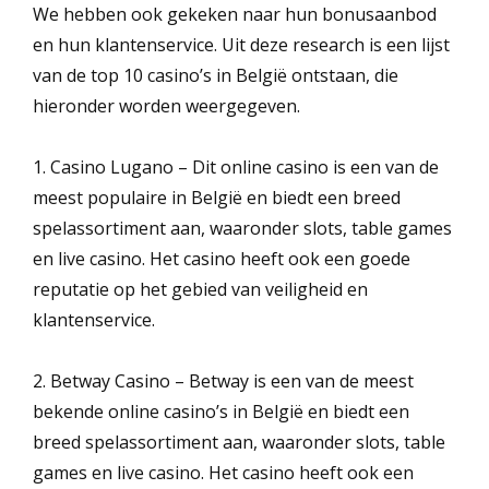
We hebben ook gekeken naar hun bonusaanbod
en hun klantenservice. Uit deze research is een lijst
van de top 10 casino’s in België ontstaan, die
hieronder worden weergegeven.
1. Casino Lugano – Dit online casino is een van de
meest populaire in België en biedt een breed
spelassortiment aan, waaronder slots, table games
en live casino. Het casino heeft ook een goede
reputatie op het gebied van veiligheid en
klantenservice.
2. Betway Casino – Betway is een van de meest
bekende online casino’s in België en biedt een
breed spelassortiment aan, waaronder slots, table
games en live casino. Het casino heeft ook een