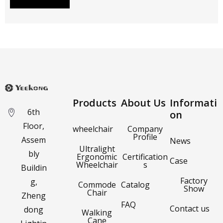
Products
About Us
Informati
6th
on
Floor,
wheelchair
Company
Profile
Assem
News
Ultralight
bly
Ergonomic
Certification
Case
Wheelchair
s
Buildin
Factory
g,
Commode
Catalog
Show
Chair
Zheng
FAQ
Contact us
dong
Walking
Cane