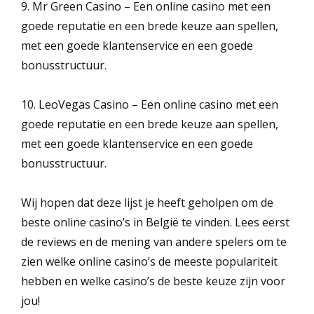
9. Mr Green Casino – Een online casino met een
goede reputatie en een brede keuze aan spellen,
met een goede klantenservice en een goede
bonusstructuur.
10. LeoVegas Casino – Een online casino met een
goede reputatie en een brede keuze aan spellen,
met een goede klantenservice en een goede
bonusstructuur.
Wij hopen dat deze lijst je heeft geholpen om de
beste online casino’s in België te vinden. Lees eerst
de reviews en de mening van andere spelers om te
zien welke online casino’s de meeste populariteit
hebben en welke casino’s de beste keuze zijn voor
jou!