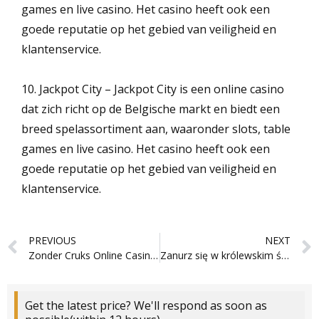
games en live casino. Het casino heeft ook een
goede reputatie op het gebied van veiligheid en
klantenservice.
10. Jackpot City – Jackpot City is een online casino
dat zich richt op de Belgische markt en biedt een
breed spelassortiment aan, waaronder slots, table
games en live casino. Het casino heeft ook een
goede reputatie op het gebied van veiligheid en
klantenservice.
Prev
PREVIOUS
NEXT
Zonder Cruks Online Casino Bonussen en Promoties voor Spelers uit Nederland.3799 (2)
Zanurz się w królewskim świecie monet 2 hold and win demo
Get the latest price? We'll respond as soon as