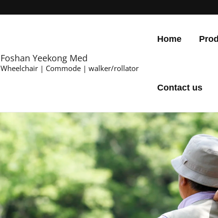
Home
Prod
Foshan Yeekong Med
Wheelchair | Commode | walker/rollator
Contact us