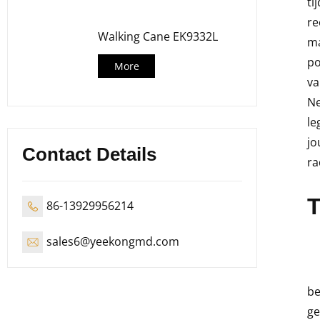
ti
re
Walking Cane EK9332L
ma
po
More
va
Ne
le
jo
Contact Details
ra
T
86-13929956214
sales6@yeekongmd.com
be
ge