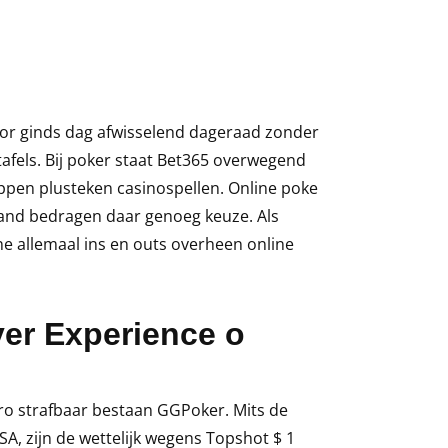
oor ginds dag afwisselend dageraad zonder
tafels. Bij poker staat Bet365 overwegend
pen plusteken casinospellen. Online poke
lland bedragen daar genoeg keuze.
Als
e allemaal ins en outs overheen online
yer Experience o
pro strafbaar bestaan GGPoker. Mits de
KSA, zijn de wettelijk wegens
Topshot $ 1