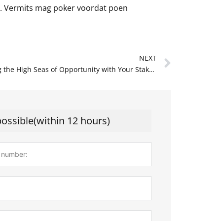
er. Vermits mag poker voordat poen
Next
NEXT
Navigating the High Seas of Opportunity with Your Stake in Growth7066
possible(within 12 hours)