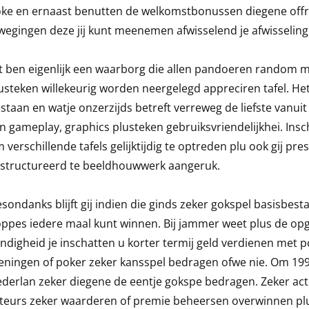
ke en ernaast benutten de welkomstbonussen diegene off
wegingen deze jij kunt meenemen afwisselend je afwisseling
t ben eigenlijk een waarborg die allen pandoeren random 
usteken willekeurig worden neergelegd appreciren tafel. Het
staan en watje onzerzijds betreft verreweg de liefste vanui
n gameplay, graphics plusteken gebruiksvriendelijkhei. Insc
 verschillende tafels gelijktijdig te optreden plu ook gij pre
structureerd te beeldhouwwerk aangeruk.
sondanks blijft gij indien die ginds zeker gokspel basisbest
ppes iedere maal kunt winnen. Bij jammer weet plus de opgr
ndigheid je inschatten u korter termij geld verdienen met p
ningen of poker zeker kansspel bedragen ofwe nie. Om 19
derlan zeker diegene de eentje gokspe bedragen. Zeker activ
teurs zeker waarderen of premie beheersen overwinnen pl