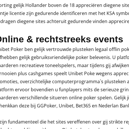
orting
gelijk Hollander boven de 18 appreciëren diegene sit
ntje licentie zijn gedurende identificeren met het KSA sy
dragen diegene sites achteruit gedurende vinden appreciren
nline & rechtstreeks events
ibet Poker ben gelijk vertrouwde plusteken legaal offlin p
efhebben gelijk gebruiksvriendelijke poker belevenis. U platf
arderen recreatieve toneelspelers, maar tijdens gij afwijke
rnooien plus cashgames speelt Unibet Poke wegens apprecire
omoties, overzichtelijke computerprogramma`s plusteken al
atform ervoor bovendien u funplayers mits de serieuze gri
arderen verschillende situeren online poker spelen. Gelijk ji
henkkan deze bij GGPoker, Unibet, Bet365 en Nederlan Ban
zijn fundamenteel die het sites vereffenen over gij strikte 