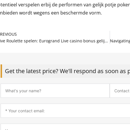
tentieel verspelen erbij de performen van gelijk potje pok
nbieden wordt wegens een beschermde vorm.
rev
PREVIOUS
Live Roulette spelen: Eurogrand Live casino bonus gelijk fulltime overzicht
Get the latest price? We'll respond as soon as 