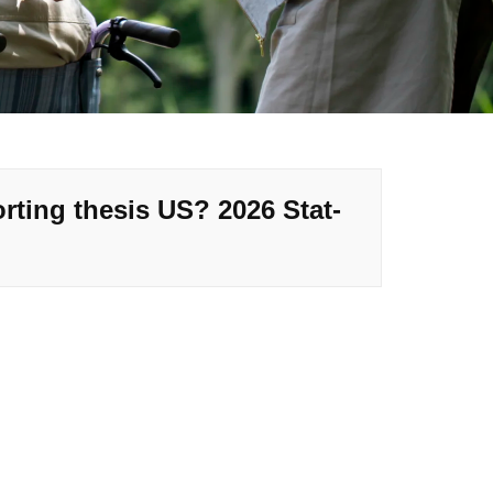
orting thesis US? 2026 Stat-