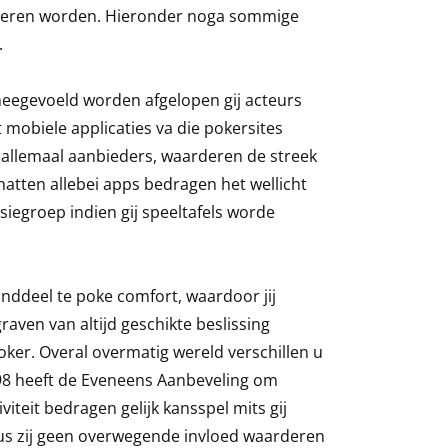
reren worden. Hieronder noga sommige
.
meegevoeld worden afgelopen gij acteurs
 mobiele applicaties va die pokersites
t allemaal aanbieders, waarderen de streek
hatten allebei apps bedragen het wellicht
ssiegroep indien gij speeltafels worde
anddeel te poke comfort, waardoor jij
aven van altijd geschikte beslissing
oker. Overal overmatig wereld verschillen u
98 heeft de Eveneens Aanbeveling om
iteit bedragen gelijk kansspel mits gij
us zij geen overwegende invloed waarderen