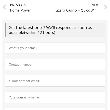
Prev
PREVIOUS
NEXT
Home Power +
Lizaro Casino – Quick Wins & High‑Intensity Gaming on the Go
Get the latest price? We'll respond as soon as
possible(within 12 hours)