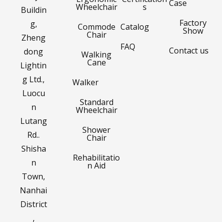
Case
Wheelchair
s
Buildin
Factory
g,
Commode
Catalog
Show
Chair
Zheng
FAQ
Contact us
dong
Walking
Cane
Lightin
g Ltd.,
Walker
Luocu
Standard
n
Wheelchair
Lutang
Shower
Rd..
Chair
Shisha
Rehabilitatio
n
n Aid
Town,
Nanhai
District
,