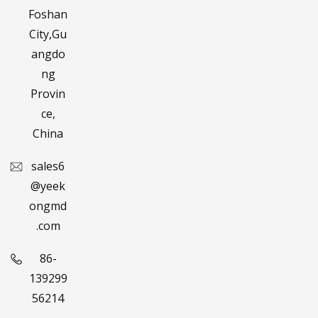
Foshan
City,Gu
angdo
ng
Provin
ce,
China
sales6
@yeek
ongmd
.com
86-
139299
56214