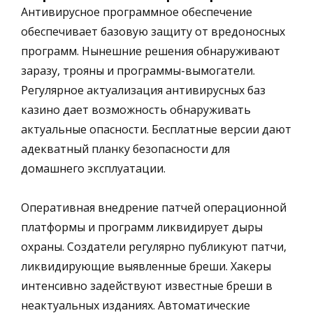
Антивирусное программное обеспечение
обеспечивает базовую защиту от вредоносных
программ. Нынешние решения обнаруживают
заразу, трояны и программы-вымогатели.
Регулярное актуализация антивирусных баз
казино дает возможность обнаруживать
актуальные опасности. Бесплатные версии дают
адекватный планку безопасности для
домашнего эксплуатации.
Оперативная внедрение патчей операционной
платформы и программ ликвидирует дыры
охраны. Создатели регулярно публикуют патчи,
ликвидирующие выявленные бреши. Хакеры
интенсивно задействуют известные бреши в
неактуальных изданиях. Автоматические