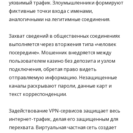
уязвимый трафик. Злоумышленники формируют
фиктивные точки входа с именами,
аналогичными на легитимные соединения.
Захват сведений в общественных соединениях
выполняется через вторжения типа «человек
посередине». Мошенник внедряется между
пользователем казино без депозита и узлом
подключения, обретая право видеть
отправляемую информацию. Незащищенные
каналы раскрывают пароли, данные карт и
текст корреспонденции.
Задействование VPN-сервисов защищает весь
интернет-трафик, делая его защищенным для
перехвата. Виртуальная частная сеть создает