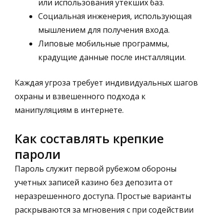
или использования утекших баз.
Социальная инженерия, использующая
мышлением для получения входа.
Липовые мобильные программы,
крадущие данные после инсталляции.
Каждая угроза требует индивидуальных шагов
охраны и взвешенного подхода к
манипуляциям в интернете.
Как составлять крепкие
пароли
Пароль служит первой рубежом обороны
учетных записей казино без депозита от
неразрешенного доступа. Простые варианты
раскрываются за мгновения с при содействии