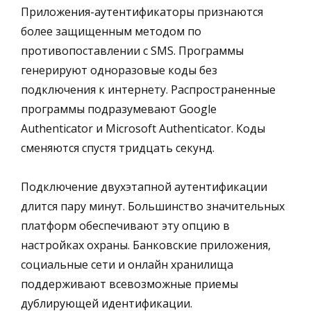
Приложения-аутентификаторы признаются
более защищенным методом по
противопоставлении с SMS. Программы
генерируют одноразовые коды без
подключения к интернету. Распространенные
программы подразумевают Google
Authenticator и Microsoft Authenticator. Коды
сменяются спустя тридцать секунд.
Подключение двухэтапной аутентификации
длится пару минут. Большинство значительных
платформ обеспечивают эту опцию в
настройках охраны. Банковские приложения,
социальные сети и онлайн хранилища
поддерживают всевозможные приемы
дублирующей идентификации.