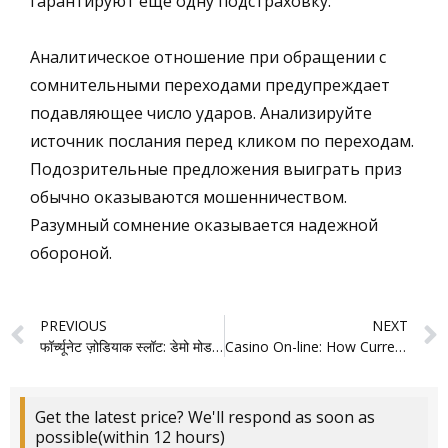
гарантируют еще одну подстраховку.
Аналитическое отношение при обращении с
сомнительными переходами предупреждает
подавляющее число ударов. Анализируйте
источник послания перед кликом по переходам.
Подозрительные предложения выиграть приз
обычно оказываются мошенничеством.
Разумный сомнение оказывается надежной
обороной.
Prev
PREVIOUS
NEXT
फॉर्च्यूनेट ज़ोडियाक स्लॉट: डेमो मोड और गेम समीक्षा
Casino On-line: How Current Gaming Systems Work
Get the latest price? We'll respond as soon as
possible(within 12 hours)