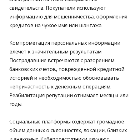
свидетельств. Покупатели используют
информацию для мошенничества, оформления
кредитов на чужое имя или шантажа.
Компрометация персональных информации
влечет к значительным результатам.
Пострадавшие встречаются с разорением
банковских счетов, поврежденной кредитной
историей и необходимостью обосновывать
непричастность к денежным операциям.
Реабилитация репутации отнимает месяцы или
годы.
Социальные платформы содержат громадное
объем данных о склонностях, локации, близких
и знакомых. Киберпреступники изучают