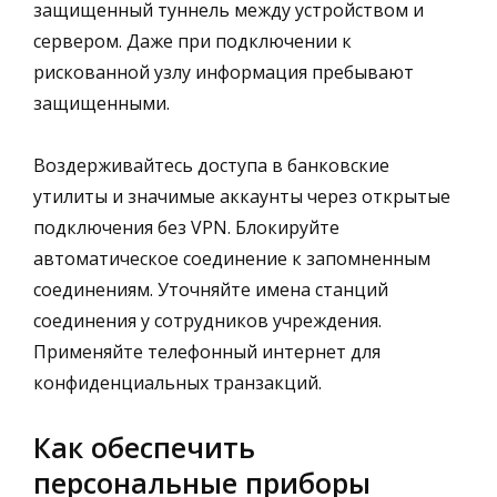
защищенный туннель между устройством и
сервером. Даже при подключении к
рискованной узлу информация пребывают
защищенными.
Воздерживайтесь доступа в банковские
утилиты и значимые аккаунты через открытые
подключения без VPN. Блокируйте
автоматическое соединение к запомненным
соединениям. Уточняйте имена станций
соединения у сотрудников учреждения.
Применяйте телефонный интернет для
конфиденциальных транзакций.
Как обеспечить
персональные приборы