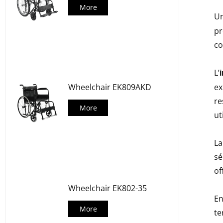
More
U
pr
co
L’
Wheelchair EK809AKD
ex
re
More
ut
La
sé
of
Wheelchair EK802-35
En
More
te