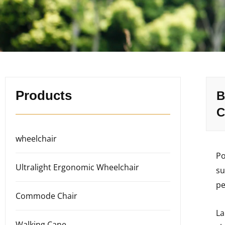
Products
B
C
wheelchair
Po
Ultralight Ergonomic Wheelchair
su
pe
Commode Chair
L
Walking Cane