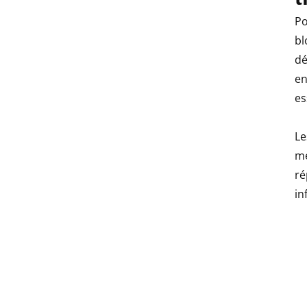
Po
bl
dé
en
es
Le
mé
ré
in