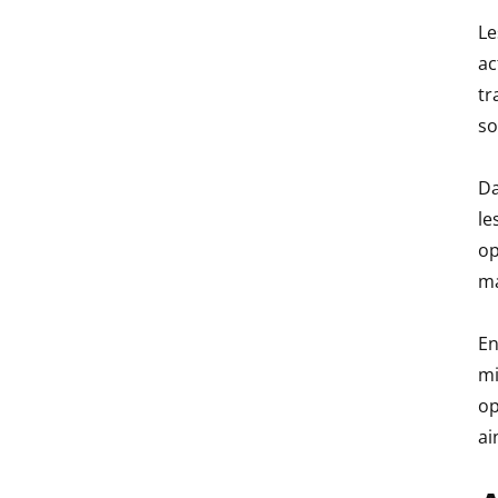
Le
ac
tr
so
Da
le
op
ma
En
mi
op
ai