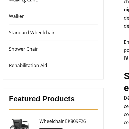
ch
ré
Walker
dé
dé
Standard Wheelchair
En
Shower Chair
po
l’
Rehabilitation Aid
S
e
Featured Products
Dé
ce
co
Wheelchair EK809F26
ce