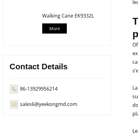
le
Walking Cane EK9332L
T
More
p
Of
ex
ca
Contact Details
s’
La
86-13929956214
su
sales6@yeekongmd.com
do
pl
Le