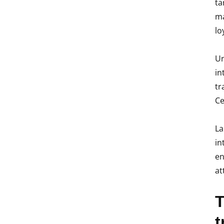
ta
ma
lo
Un
in
tr
Ce
La
in
en
at
T
t