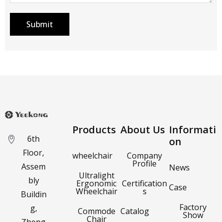
Submit
Products
About Us
Informati
6th
on
Floor,
wheelchair
Company
Profile
Assem
News
Ultralight
bly
Ergonomic
Certification
Case
Wheelchair
s
Buildin
Factory
g,
Commode
Catalog
Show
Chair
Zheng