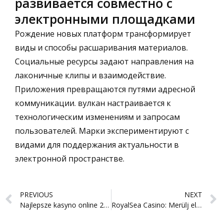
развивается совместно с
электронными площадками
Рождение новых платформ трансформирует
виды и способы расшаривания материалов.
Социальные ресурсы задают направления на
лаконичные клипы и взаимодействие.
Приложения превращаются путями адресной
коммуникации. вулкан настраивается к
технологическим изменениям и запросам
пользователей. Марки экспериментируют с
видами для поддержания актуальности в
электронной пространстве.
Prev
PREVIOUS
NEXT
Najlepsze kasyno online 2026: Gry hazardowe, które przyciągają tłumy
RoyalSea Casino: Merülj el a Rövid‑Távú Slot Sprintben