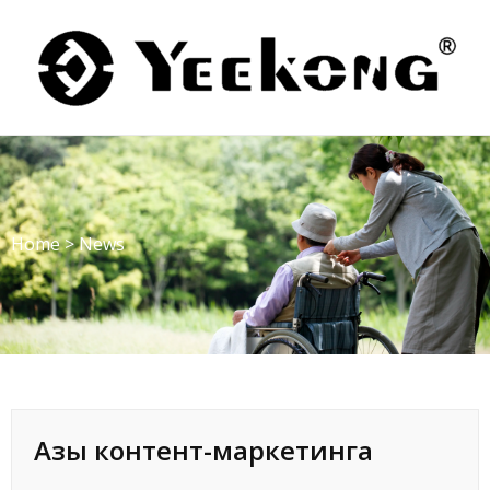
Skip
to
content
Home
>
News
Азы контент-маркетинга