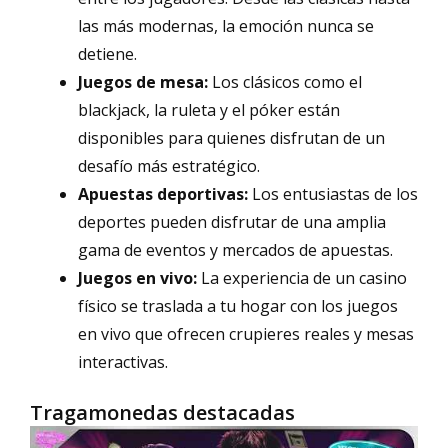
las más modernas, la emoción nunca se
detiene.
Juegos de mesa:
Los clásicos como el
blackjack, la ruleta y el póker están
disponibles para quienes disfrutan de un
desafío más estratégico.
Apuestas deportivas:
Los entusiastas de los
deportes pueden disfrutar de una amplia
gama de eventos y mercados de apuestas.
Juegos en vivo:
La experiencia de un casino
físico se traslada a tu hogar con los juegos
en vivo que ofrecen crupieres reales y mesas
interactivas.
Tragamonedas destacadas