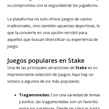
su compromiso con la seguridad de los jugadores.
La plataforma no solo ofrece juegos de casino
tradicionales, sino también apuestas deportivas, lo
que la convierte en una opción versátil para
aquellos que buscan diversificar su experiencia de
juego.
Juegos populares en Stake
Una de las principales atracciones de
Stake
es su
impresionante selección de juegos. Aquí hay un
vistazo a algunos de los más populares:
Tragamonedas:
Con una variedad de temas
y estilos, las tragamonedas son un favorito
entre los jugadores. Desde las clásicas hasta