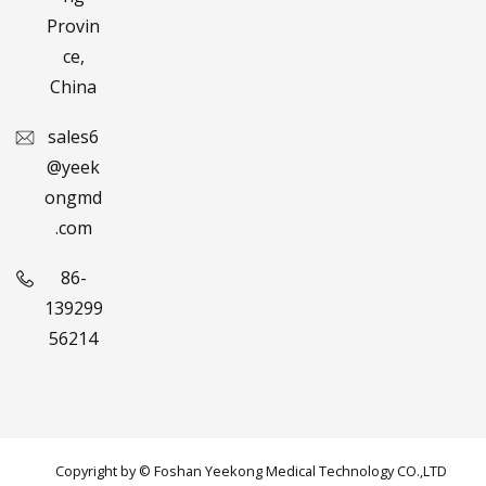
Provin
ce,
China
sales6
@yeek
ongmd
.com
86-
139299
56214
Copyright by © Foshan Yeekong Medical Technology CO.,LTD