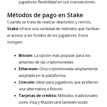
jugadores flexibilidad en sus transacciones.
Métodos de pago en Stake
Cuando se trata de realizar depósitos y retiros,
Stake
ofrece una variedad de métodos que facilitan
el acceso a los fondos de los jugadores. Estos
incluyen:
Bitcoin:
La opción más popular para los
amantes de las criptomonedas.
Ethereum:
Otra criptomoneda ampliamente
aceptada en la plataforma.
Litecoin:
Ideal para jugadores que prefieren
una alternativa a Bitcoin.
Tarjetas de crédito:
Métodos tradicionales
como Visa y Mastercard también están