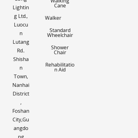
Walking
Cane
Lightin
g Ltd.,
Walker
Luocu
Standard
n
Wheelchair
Lutang
Shower
Rd..
Chair
Shisha
Rehabilitatio
n
n Aid
Town,
Nanhai
District
,
Foshan
City,Gu
angdo
ng