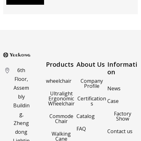
Products
About Us
Informati
6th
on
Floor,
wheelchair
Company
Profile
Assem
News
Ultralight
bly
Ergonomic
Certification
Case
Wheelchair
s
Buildin
Factory
g,
Commode
Catalog
Show
Chair
Zheng
FAQ
Contact us
dong
Walking
Cane
Lightin