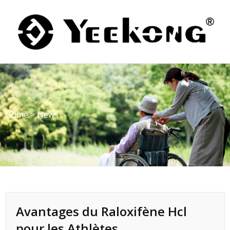
Skip
to
content
Home
>
News
Avantages du Raloxifène Hcl
pour les Athlètes