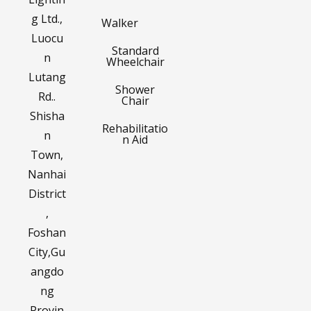
g Ltd.,
Walker
Luocu
Standard
n
Wheelchair
Lutang
Shower
Rd..
Chair
Shisha
Rehabilitatio
n
n Aid
Town,
Nanhai
District
,
Foshan
City,Gu
angdo
ng
Provin