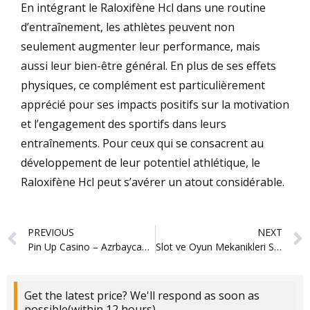
En intégrant le Raloxifène Hcl dans une routine
d’entraînement, les athlètes peuvent non
seulement augmenter leur performance, mais
aussi leur bien-être général. En plus de ses effets
physiques, ce complément est particulièrement
apprécié pour ses impacts positifs sur la motivation
et l’engagement des sportifs dans leurs
entraînements. Pour ceux qui se consacrent au
développement de leur potentiel athlétique, le
Raloxifène Hcl peut s’avérer un atout considérable.
Prev
PREVIOUS
NEXT
Pin Up Casino – Azrbaycanda onlayn kazino Pin-Up.8221
Slot ve Oyun Mekanikleri Sweet Bonanza’de
Get the latest price? We'll respond as soon as
possible(within 12 hours)