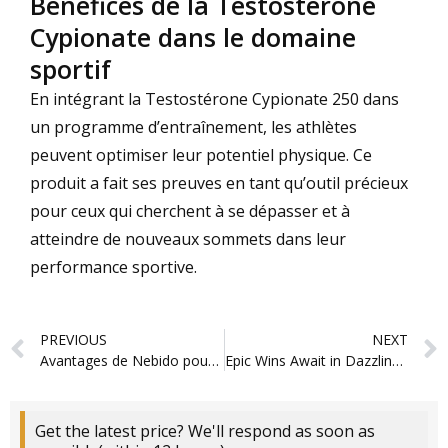
Bénéfices de la Testostérone
Cypionate dans le domaine
sportif
En intégrant la Testostérone Cypionate 250 dans
un programme d’entraînement, les athlètes
peuvent optimiser leur potentiel physique. Ce
produit a fait ses preuves en tant qu’outil précieux
pour ceux qui cherchent à se dépasser et à
atteindre de nouveaux sommets dans leur
performance sportive.
Prev
PREVIOUS
NEXT
Avantages de Nebido pour les Athlètes en Quête de Performance
Epic Wins Await in Dazzling Realms of Spin247 Inspired Casinos
Get the latest price? We'll respond as soon as