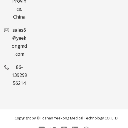
Provin
ce,
China
sales6
@yeek
ongmd
.com
86-
139299
56214
Copyright by © Foshan Yeekong Medical Technology CO.,LTD