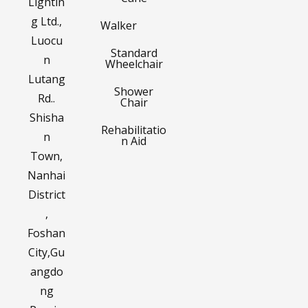
Lightin
g Ltd.,
Walker
Luocu
Standard
n
Wheelchair
Lutang
Shower
Rd..
Chair
Shisha
Rehabilitatio
n
n Aid
Town,
Nanhai
District
,
Foshan
City,Gu
angdo
ng