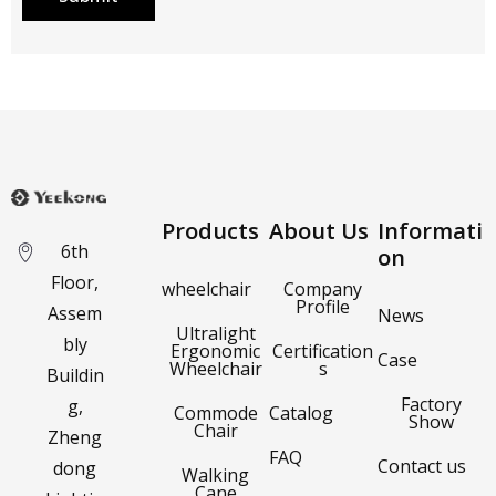
Products
About Us
Informati
6th
on
Floor,
wheelchair
Company
Profile
Assem
News
Ultralight
bly
Ergonomic
Certification
Case
Wheelchair
s
Buildin
Factory
g,
Commode
Catalog
Show
Chair
Zheng
FAQ
Contact us
dong
Walking
Cane