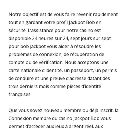
Notre objectif est de vous faire revenir rapidement
tout en gardant votre profil Jackpot Bob en
sécurité. L’assistance pour notre casino est
disponible 24 heures sur 24, sept jours sur sept
pour
bob jackpot
vous aider à résoudre les
problèmes de connexion, de récupération de
compte ou de vérification. Nous acceptons une
carte nationale d’identité, un passeport, un permis
de conduire et une preuve d’adresse datant des
trois derniers mois comme pièces d’identité
françaises.
Que vous soyez nouveau membre ou déjà inscrit, la
Connexion membre du casino Jackpot Bob vous
permet d’accéder aux jeux à argent réel, aux