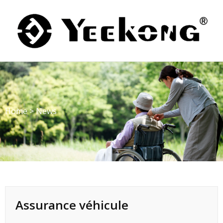
Skip
to
content
Home
>
News
Assurance véhicule