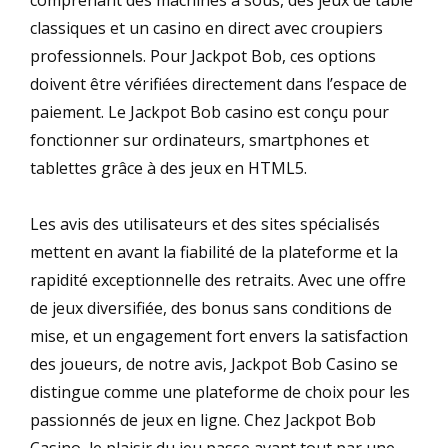
classiques et un casino en direct avec croupiers
professionnels. Pour Jackpot Bob, ces options
doivent être vérifiées directement dans l’espace de
paiement. Le Jackpot Bob casino est conçu pour
fonctionner sur ordinateurs, smartphones et
tablettes grâce à des jeux en HTML5.
Les avis des utilisateurs et des sites spécialisés
mettent en avant la fiabilité de la plateforme et la
rapidité exceptionnelle des retraits. Avec une offre
de jeux diversifiée, des bonus sans conditions de
mise, et un engagement fort envers la satisfaction
des joueurs, de notre avis, Jackpot Bob Casino se
distingue comme une plateforme de choix pour les
passionnés de jeux en ligne. Chez Jackpot Bob
Casino, le plaisir du jeu passe avant tout par une