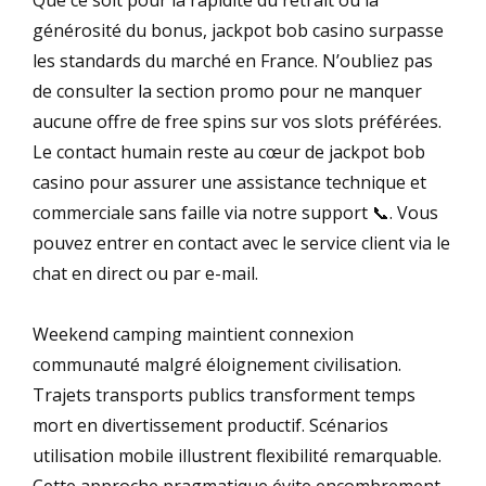
générosité du bonus, jackpot bob casino surpasse
les standards du marché en France. N’oubliez pas
de consulter la section promo pour ne manquer
aucune offre de free spins sur vos slots préférées.
Le contact humain reste au cœur de jackpot bob
casino pour assurer une assistance technique et
commerciale sans faille via notre support 📞. Vous
pouvez entrer en contact avec le service client via le
chat en direct ou par e-mail.
Weekend camping maintient connexion
communauté malgré éloignement civilisation.
Trajets transports publics transforment temps
mort en divertissement productif. Scénarios
utilisation mobile illustrent flexibilité remarquable.
Cette approche pragmatique évite encombrement