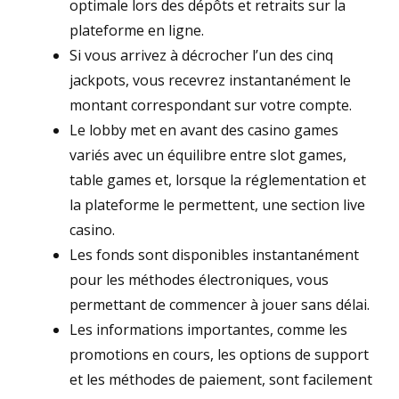
optimale lors des dépôts et retraits sur la
plateforme en ligne.
Si vous arrivez à décrocher l’un des cinq
jackpots, vous recevrez instantanément le
montant correspondant sur votre compte.
Le lobby met en avant des casino games
variés avec un équilibre entre slot games,
table games et, lorsque la réglementation et
la plateforme le permettent, une section live
casino.
Les fonds sont disponibles instantanément
pour les méthodes électroniques, vous
permettant de commencer à jouer sans délai.
Les informations importantes, comme les
promotions en cours, les options de support
et les méthodes de paiement, sont facilement