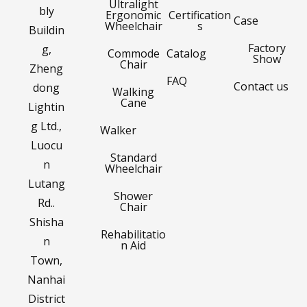
Ultralight
bly
Ergonomic
Certification
Case
Wheelchair
s
Buildin
Factory
g,
Commode
Catalog
Show
Chair
Zheng
FAQ
Contact us
dong
Walking
Cane
Lightin
g Ltd.,
Walker
Luocu
Standard
n
Wheelchair
Lutang
Shower
Rd..
Chair
Shisha
Rehabilitatio
n
n Aid
Town,
Nanhai
District