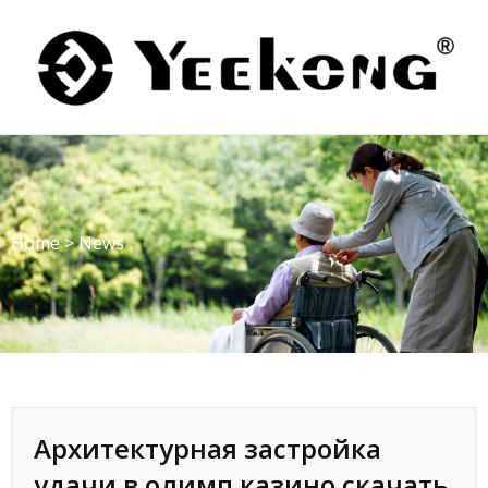
Skip
to
content
Home
>
News
Архитектурная застройка
удачи в олимп казино скачать