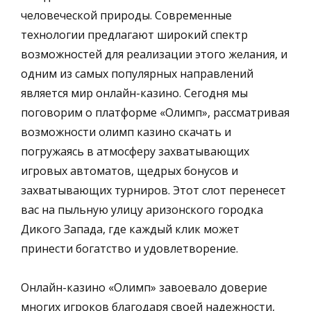
человеческой природы. Современные
технологии предлагают широкий спектр
возможностей для реализации этого желания, и
одним из самых популярных направлений
является мир онлайн-казино. Сегодня мы
поговорим о платформе «Олимп», рассматривая
возможности
олимп казино скачать
и
погружаясь в атмосферу захватывающих
игровых автоматов, щедрых бонусов и
захватывающих турниров. Этот слот перенесет
вас на пыльную улицу аризонского городка
Дикого Запада, где каждый клик может
принести богатство и удовлетворение.
Онлайн-казино «Олимп» завоевало доверие
многих игроков благодаря своей надежности,