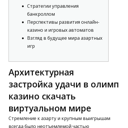
Стратегии управления
банкроллом
Перспективы развития онлайн-
казино и игровых автоматов
Взгляд в будущее мира азартных
игр
Архитектурная
застройка удачи в олимп
казино скачать
виртуальном мире
Стремление к азарту и крупным выигрышам
всегда было неотъемлемой частью