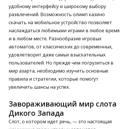
удобному интерфейсу и широкому выбору
развлечений. Возможность
олимп казино
скачать
на мобильное устройство позволяет
наслаждаться любимыми играми в любое время
и в любом месте. Разнообразие игровых
автоматов, от классических до современных,
удовлетворит даже самых взыскательных
пользователей. Но прежде чем погрузиться в
мир азарта, необходимо изучить основные
правила и стратегии, которые помогут
увеличить шансы на успех.
Завораживающий мир слота
Дикого Запада
Слот, о котором идет речь, — это настоящая