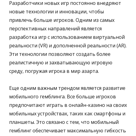
Разработчики новых игр постоянно внедряют
новые технологии и инновации, чтобы
привлечь больше игроков. Одним из самых
перспективных направлений является
разработка игр с использованием виртуальной
реальности (VR) и дополненной реальности (AR).
Эти технологии позволяют создать более
реалистичную и захватывающую игровую
среду, погружая игрока в мир азарта.
Еще одним важным трендом является развитие
мобильного гемблинга. Все больше игроков
предпочитают играть в онлайн-казино на своих
мобильных устройствах, таких как смартфоны и
планшеты. Это связано с тем, что мобильный
гемблинг обеспечивает максимальную гибкость