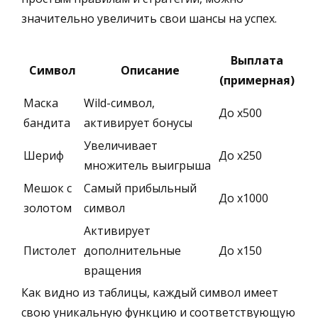
значительно увеличить свои шансы на успех.
Выплата
Символ
Описание
(примерная)
Маска
Wild-символ,
До x500
бандита
активирует бонусы
Увеличивает
Шериф
До x250
множитель выигрыша
Мешок с
Самый прибыльный
До x1000
золотом
символ
Активирует
Пистолет
дополнительные
До x150
вращения
Как видно из таблицы, каждый символ имеет
свою уникальную функцию и соответствующую