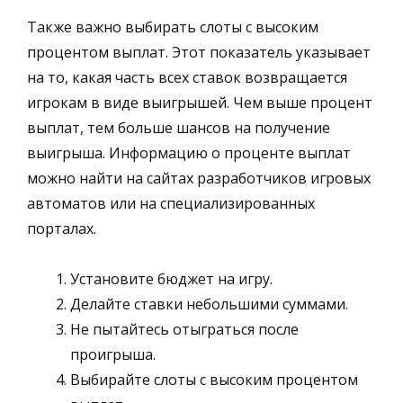
Также важно выбирать слоты с высоким
процентом выплат. Этот показатель указывает
на то, какая часть всех ставок возвращается
игрокам в виде выигрышей. Чем выше процент
выплат, тем больше шансов на получение
выигрыша. Информацию о проценте выплат
можно найти на сайтах разработчиков игровых
автоматов или на специализированных
порталах.
Установите бюджет на игру.
Делайте ставки небольшими суммами.
Не пытайтесь отыграться после
проигрыша.
Выбирайте слоты с высоким процентом