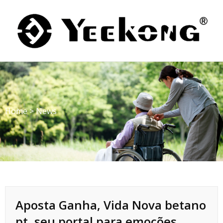
Skip
to
content
Home
>
News
Aposta Ganha, Vida Nova betano
pt, seu portal para emoções