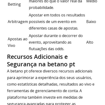
maiores do que o valor real da
Médio
Betting
probabilidade.
Apostar em todos os resultados
Arbitragem
possíveis de um evento em
Baixo
diferentes casas de apostas.
Apostar durante o decorrer do
Apostas ao
evento, aproveitando as
Alto
Vivo
flutuações das odds.
Recursos Adicionais e
Segurança na betano pt
A betano pt oferece diversos recursos adicionais
para aprimorar a experiência dos seus usuários,
como estatísticas detalhadas, resultados ao vivo e
ferramentas de gerenciamento de conta. A
plataforma também investe em medidas de
segurança avançadas para proteger as