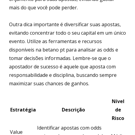
mais do que você pode perder.
Outra dica importante é diversificar suas apostas,
evitando concentrar todo o seu capital em um único
evento. Utilize as ferramentas e recursos
disponíveis na betano pt para analisar as odds e
tomar decisões informadas. Lembre-se que o
apostador de sucesso é aquele que aposta com
responsabilidade e disciplina, buscando sempre
maximizar suas chances de ganhos.
Nível
Estratégia
Descrição
de
Risco
Identificar apostas com odds
Value