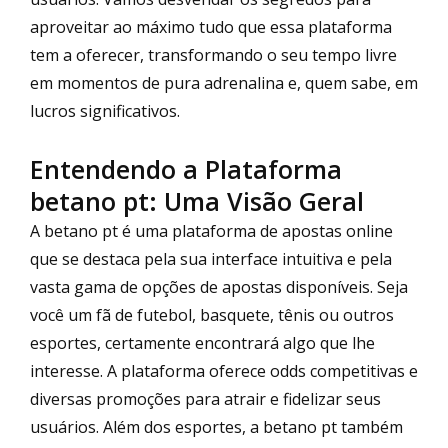
aproveitar ao máximo tudo que essa plataforma
tem a oferecer, transformando o seu tempo livre
em momentos de pura adrenalina e, quem sabe, em
lucros significativos.
Entendendo a Plataforma
betano pt: Uma Visão Geral
A betano pt é uma plataforma de apostas online
que se destaca pela sua interface intuitiva e pela
vasta gama de opções de apostas disponíveis. Seja
você um fã de futebol, basquete, tênis ou outros
esportes, certamente encontrará algo que lhe
interesse. A plataforma oferece odds competitivas e
diversas promoções para atrair e fidelizar seus
usuários. Além dos esportes, a betano pt também