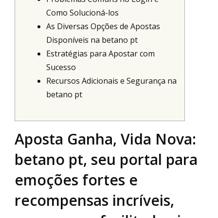
Como Solucioná-los
As Diversas Opções de Apostas
Disponíveis na betano pt
Estratégias para Apostar com
Sucesso
Recursos Adicionais e Segurança na
betano pt
Aposta Ganha, Vida Nova:
betano pt, seu portal para
emoções fortes e
recompensas incríveis,