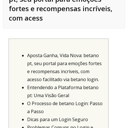
fortes e recompensas incríveis,
com acess
Aposta Ganha, Vida Nova: betano
pt, seu portal para emoções fortes
e recompensas incríveis, com
acesso facilitado via betano login.
Entendendo a Plataforma betano
pt: Uma Visão Geral
O Processo de betano Login: Passo
a Passo
Dicas para um Login Seguro
Problemas Comuns no Login e