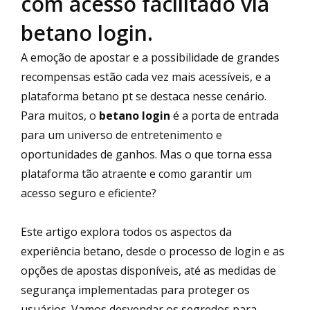
com acesso facilitado via
betano login.
A emoção de apostar e a possibilidade de grandes
recompensas estão cada vez mais acessíveis, e a
plataforma betano pt se destaca nesse cenário.
Para muitos, o
betano login
é a porta de entrada
para um universo de entretenimento e
oportunidades de ganhos. Mas o que torna essa
plataforma tão atraente e como garantir um
acesso seguro e eficiente?
Este artigo explora todos os aspectos da
experiência betano, desde o processo de login e as
opções de apostas disponíveis, até as medidas de
segurança implementadas para proteger os
usuários. Vamos desvendar os segredos para