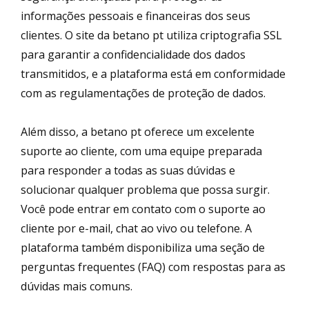
informações pessoais e financeiras dos seus
clientes. O site da betano pt utiliza criptografia SSL
para garantir a confidencialidade dos dados
transmitidos, e a plataforma está em conformidade
com as regulamentações de proteção de dados.
Além disso, a betano pt oferece um excelente
suporte ao cliente, com uma equipe preparada
para responder a todas as suas dúvidas e
solucionar qualquer problema que possa surgir.
Você pode entrar em contato com o suporte ao
cliente por e-mail, chat ao vivo ou telefone. A
plataforma também disponibiliza uma seção de
perguntas frequentes (FAQ) com respostas para as
dúvidas mais comuns.