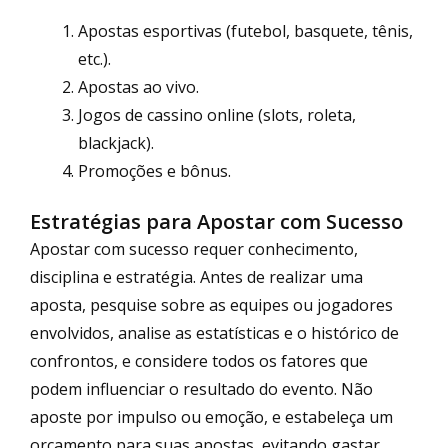
Apostas esportivas (futebol, basquete, tênis,
etc.).
Apostas ao vivo.
Jogos de cassino online (slots, roleta,
blackjack).
Promoções e bônus.
Estratégias para Apostar com Sucesso
Apostar com sucesso requer conhecimento,
disciplina e estratégia. Antes de realizar uma
aposta, pesquise sobre as equipes ou jogadores
envolvidos, analise as estatísticas e o histórico de
confrontos, e considere todos os fatores que
podem influenciar o resultado do evento. Não
aposte por impulso ou emoção, e estabeleça um
orçamento para suas apostas, evitando gastar