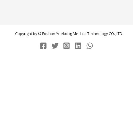
Copyright by © Foshan Yeekong Medical Technology CO.,LTD