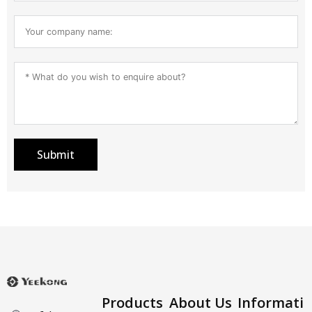
Submit
Products
About Us
Informati