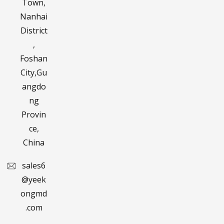
Town,
Nanhai
District
,
Foshan
City,Gu
angdo
ng
Provin
ce,
China
sales6
@yeek
ongmd
.com