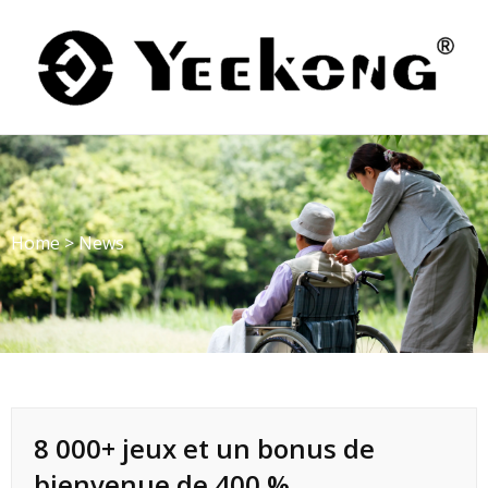
Skip
to
content
Home
>
News
8 000+ jeux et un bonus de
bienvenue de 400 %