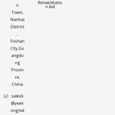
Rehabilitatio
n
n Aid
Town,
Nanhai
District
,
Foshan
City,Gu
angdo
ng
Provin
ce,
China
sales6
@yeek
ongmd