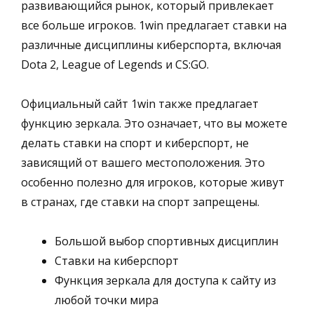
развивающийся рынок, который привлекает
все больше игроков. 1win предлагает ставки на
различные дисциплины киберспорта, включая
Dota 2, League of Legends и CS:GO.
Официальный сайт 1win также предлагает
функцию зеркала. Это означает, что вы можете
делать ставки на спорт и киберспорт, не
зависящий от вашего местоположения. Это
особенно полезно для игроков, которые живут
в странах, где ставки на спорт запрещены.
Большой выбор спортивных дисциплин
Ставки на киберспорт
Функция зеркала для доступа к сайту из
любой точки мира