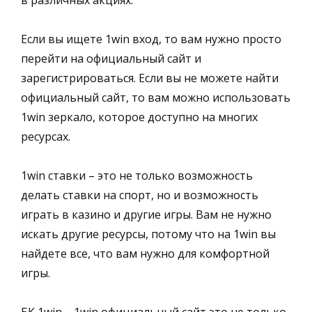
Если вы ищете 1win вход, то вам нужно просто
перейти на официальный сайт и
зарегистрироваться. Если вы не можете найти
официальный сайт, то вам можно использовать
1win зеркало, которое доступно на многих
ресурсах.
1win ставки – это не только возможность
делать ставки на спорт, но и возможность
играть в казино и другие игры. Вам не нужно
искать другие ресурсы, потому что на 1win вы
найдете все, что вам нужно для комфортной
игры.
БК 1win –
1win официальный сайт
это не только