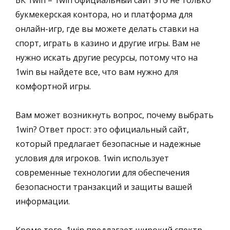
букмекерская контора, но и платформа для
онлайн-игр, где вы можете делать ставки на
спорт, играть в казино и другие игры. Вам не
нужно искать другие ресурсы, потому что на
1win вы найдете все, что вам нужно для
комфортной игры.
Вам может возникнуть вопрос, почему выбрать
1win? Ответ прост: это официальный сайт,
который предлагает безопасные и надежные
условия для игроков. 1win использует
современные технологии для обеспечения
безопасности транзакций и защиты вашей
информации.
Кроме того, 1win предлагает широкий спектр