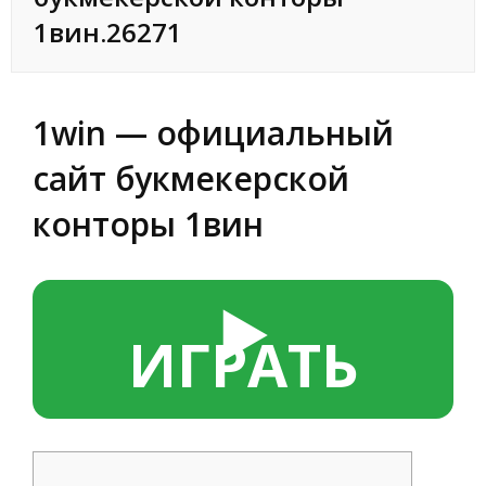
1вин.26271
1win — официальный
сайт букмекерской
конторы 1вин
▶️
ИГРАТЬ