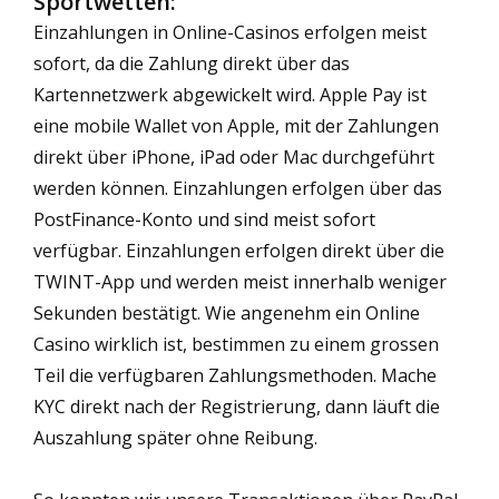
Sportwetten:
Einzahlungen in Online-Casinos erfolgen meist
sofort, da die Zahlung direkt über das
Kartennetzwerk abgewickelt wird. Apple Pay ist
eine mobile Wallet von Apple, mit der Zahlungen
direkt über iPhone, iPad oder Mac durchgeführt
werden können. Einzahlungen erfolgen über das
PostFinance-Konto und sind meist sofort
verfügbar. Einzahlungen erfolgen direkt über die
TWINT-App und werden meist innerhalb weniger
Sekunden bestätigt. Wie angenehm ein Online
Casino wirklich ist, bestimmen zu einem grossen
Teil die verfügbaren Zahlungsmethoden. Mache
KYC direkt nach der Registrierung, dann läuft die
Auszahlung später ohne Reibung.