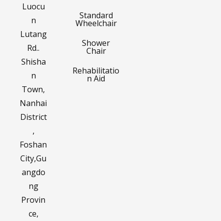
Luocu
Standard
n
Wheelchair
Lutang
Shower
Rd..
Chair
Shisha
Rehabilitatio
n
n Aid
Town,
Nanhai
District
,
Foshan
City,Gu
angdo
ng
Provin
ce,